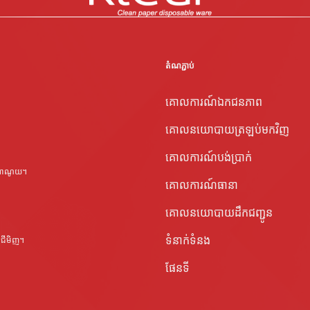
តំណភ្ជាប់
គោលការណ៍ឯកជនភាព
គោលនយោបាយត្រឡប់មកវិញ
គោលការណ៍បង់ប្រាក់
 ហាណូយ។
គោលការណ៍ធានា
គោលនយោបាយដឹកជញ្ជូន
ទំនាក់ទំនង
ហូជីមិញ។
ផែនទី