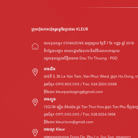
ក្រុមហ៊ុនភាគហ៊ុនរួមគ្នានៃក្រដាស KLEUR
លេខកូដពន្ធ៖ 0108425745 ចេញផ្សាយ ថ្ងៃទី 7 ខែ កញ្ញា ឆ្នាំ 2018
ទីកន្លែងបញ្ហា៖ នាយកដ្ឋានផែនការ និងវិនិយោគហាណូយ
ទទួល​ខុស​ត្រូវ​លើ​ខ្លឹមសារ៖ Dau Thi Thuong - PGD
ខាងជើង
ជាន់ទី 3, 36 Le Van Tam, Van Phuc Ward, ស្រុក Ha Dong,
ទូរស័ព្ទ៖ 0915.805.005 / Fax: 024.3200.0568
អ៊ីមែល៖
kleurpackaging@gmail.com
ខាងត្បូង
72G/36 ង្វៀន វ៉ាន់យ៉េន វួដ Tan Thoi Hoa ស្រុក Tan Phu ទីក្រុង
ទូរស័ព្ទ៖ 0971.005.005 / Fax: 028.6254.7468
អ៊ីមែល៖
kleur.hcm@gmail.com
រោងចក្រ Kleur
ចង្កោមឧស្សាហកម្ម Dong De, Phu Lo, Soc Son, ហាណូយ។