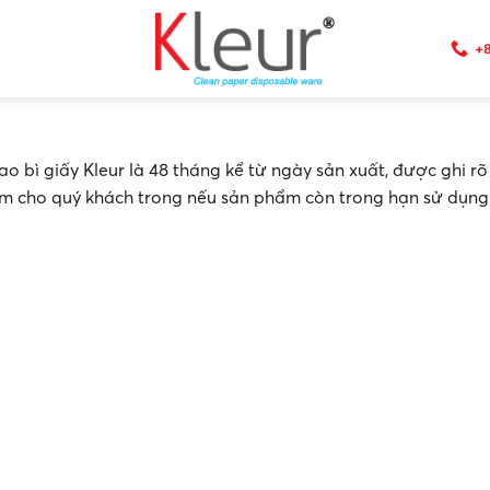
+8
bì giấy Kleur là 48 tháng kể từ ngày sản xuất, được ghi rõ
m cho quý khách trong nếu sản phẩm còn trong hạn sử dụng