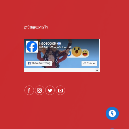
ភ្ជាប់ជាមួយអាមេរិក