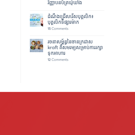
វិញ្ញាបនប័ត្រឃុំឃាំង
ដំណឹងជ្រើសរើសបុគ្គលិក៖
បុគ្គលិកទីផ្សារម៉ាក
15
Comments
រចនាសម្ព័ន្ធនៃចានក្រដាស
kraft គឺសមរម្យសម្រាប់ការរក្សា
ទុកអាហារ
12
Comments