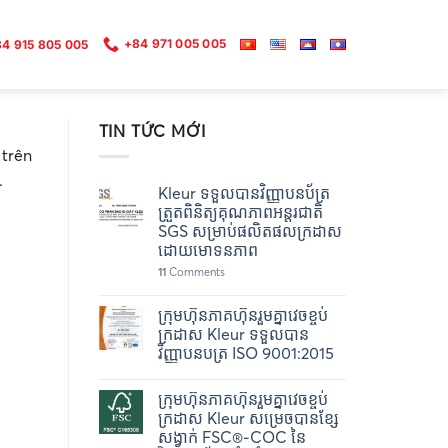
+84 971 005 005
4 915 805 005
TIN TỨC MỚI
 trên
.
Kleur ទទួលបានវិញ្ញាបនប័ត្រ
ត្រួតពិនិត្យគុណភាពអន្តរជាតិ
SGS សម្រាប់ផលិតផលក្រដាស
ដោយមោទនភាព
11
Comments
ក្រុមហ៊ុនភាគហ៊ុនរួមគ្នាវេចខ្ចប់
ក្រដាស Kleur ទទួលបាន
វិញ្ញាបនបត្រ ISO 9001:2015
ក្រុមហ៊ុនភាគហ៊ុនរួមគ្នាវេចខ្ចប់
ក្រដាស Kleur សម្រេចបានខ្សែ
សង្វាក់ FSC®-COC នៃ