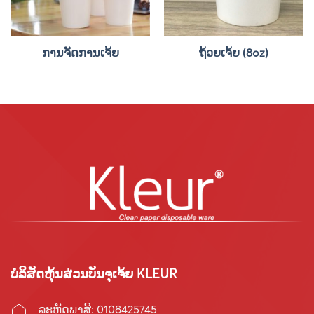
ການຈັດການເຈ້ຍ
ຖ້ວຍເຈ້ຍ (8oz)
ບໍລິສັດຫຸ້ນສ່ວນບັນຈຸເຈ້ຍ KLEUR
ລະຫັດພາສີ: 0108425745