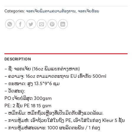
Categories:
ຈອກເຈ້ຍພິມຕາມຄວາມຕ້ອງການ
,
ຈອກເຈ້ຍຮ້ອນ
DESCRIPTION
– ຊື່: ຈອກເຈ້ຍ (16oz ພິມແຍກຕ່າງຫາກ)
– ຄວາມຈຸ: 16oz ຕາມມາດຕະຖານ EU ເທົ່າກັບ 500ml
– ຂະໜາດ: ສູງ 13.5*9*6 ຊມ
– ວັດສະດຸ:
PO ເຈ້ຍບໍລິສຸດ 300gsm
PE: 2 ຊັ້ນ PE 18 15 gsm
– ຫມຶກພິມ: ຫມຶກຖົ່ວເຫຼືອງທີ່ເປັນມິດກັບສິ່ງແວດລ້ອມ.
– ການຫຸ້ມຫໍ່: ເອົາຖ້ວຍໃສ່ໃນຖົງ PE, ເອົາໃສ່ໃນກ່ອງ Kleur 5 ຊັ້ນ
– ການຫຸ້ມຫໍ່ສະເພາະ: 1000 ຜະລິດຕະພັນ / 1 ກ່ອງ