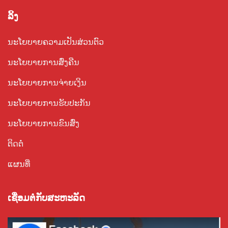
ລິ້ງ
ນະໂຍບາຍຄວາມເປັນສ່ວນຕົວ
ນະໂຍບາຍການສົ່ງຄືນ
ນະໂຍບາຍການຈ່າຍເງິນ
ນະໂຍບາຍການຮັບປະກັນ
ນະໂຍບາຍການຂົນສົ່ງ
ຕິດຕໍ່
ແຜນທີ່
ເຊື່ອມ​ຕໍ່​ກັບ​ສະ​ຫະ​ລັດ​