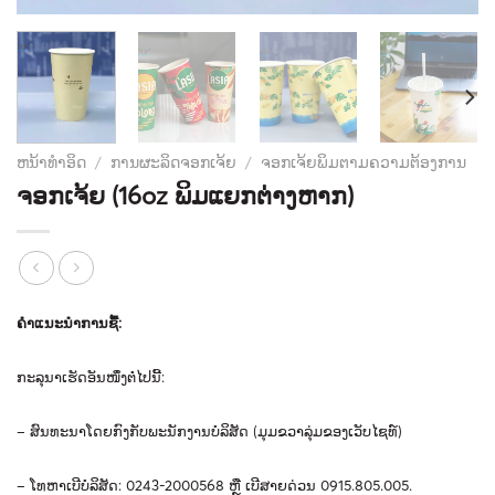
ຫນ້າທໍາອິດ
/
ການຜະລິດຈອກເຈ້ຍ
/
ຈອກເຈ້ຍພິມຕາມຄວາມຕ້ອງການ
ຈອກເຈ້ຍ (16oz ພິມແຍກຕ່າງຫາກ)
ຄໍາແນະນໍາການຊື້
:
ກະລຸນາເຮັດອັນໜຶ່ງຕໍ່ໄປນີ້
:
–
ສົນ
ທະ
ນາ
ໂດຍ
ກົງ
ກັບ
ພະ
ນັກ
ງານ
ບໍ
ລິ
ສັດ
(
ມຸມ
ຂວາ
ລຸ່ມ
ຂອງ
ເວັບ
ໄຊ
ທ
​)
–
ໂທຫາເບີບໍລິສັດ
: 0243-2000568
ຫຼື
ເບີສາຍດ່ວນ
0915.805.005.