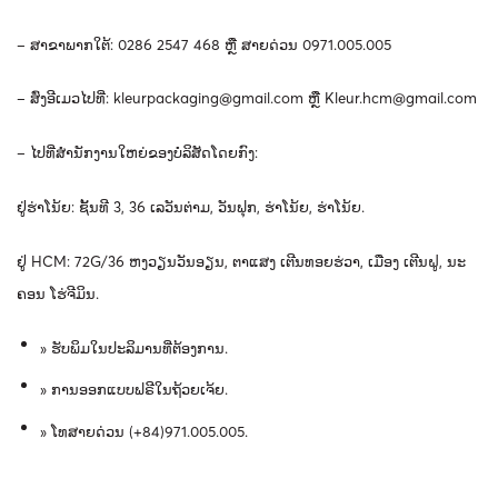
–
ສາຂາພາກໃຕ້
: 0286 2547 468
ຫຼື
ສາຍດ່ວນ
0971.005.005
–
ສົ່ງອີເມວໄປທີ່
:
kleurpackaging@gmail.com
ຫຼື
Kleur.hcm@gmail.com
–
ໄປ
ທີ່
ສໍາ
ນັກ
ງານ
ໃຫຍ່
ຂອງ
ບໍ
ລິ
ສັດ
ໂດຍ
ກົງ
​:
ຢູ່
ຮ່າ
ໂນ້ຍ
:
ຊັ້ນ
ທີ
3, 36 ​
ເລ
ວັນ
ຕ່າມ
, ​
ວັນ
ຟຸກ
,
ຮ່າ
ໂນ້ຍ
,
ຮ່າ
ໂນ້ຍ
.
ຢູ່
HCM: 72G/36
ຫງວຽນ
ວັນ
ອຽນ
,
ຕາ
ແສງ
ເຕີນ
ທອຍ
ຮ່ວາ
,
ເມືອງ
ເຕີນ
ຝູ
,
ນະ
ຄອນ
ໂຮ່
ຈີ
ມິນ
.
»
ຮັບພິມໃນປະລິມານທີ່ຕ້ອງການ
.
»
ການອອກແບບຟຣີໃນຖ້ວຍເຈ້ຍ
.
»
ໂທສາຍດ່ວນ
(+84)971.005.005.