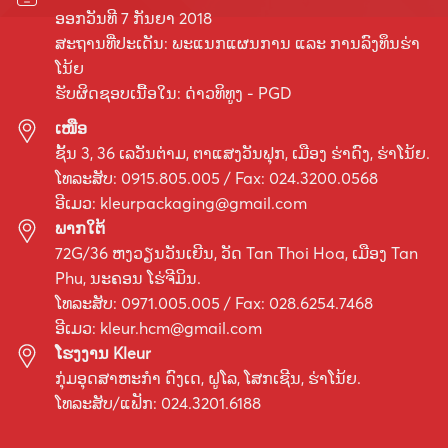
ອອກວັນທີ 7 ກັນຍາ 2018
ສະຖານທີ່ປະເດັນ: ພະແນກແຜນການ ແລະ ການລົງທຶນຮ່າ
ໂນ້ຍ
ຮັບຜິດຊອບເນື້ອໃນ: ດ່າວທິທູງ - PGD
ເໜືອ
ຊັ້ນ 3, 36 ເລ​ວັນ​ຕ່າມ, ຕາ​ແສງ​ວັນ​ຟຸກ, ເມືອງ ຮ່າ​ດົງ, ຮ່າ​ໂນ້ຍ.
ໂທລະສັບ: 0915.805.005 / Fax: 024.3200.0568
ອີເມວ:
kleurpackaging@gmail.com
ພາກໃຕ້
72G/36 ຫງວຽນວັນເຍີນ, ວັດ Tan Thoi Hoa, ເມືອງ Tan
Phu, ນະຄອນ ໂຮ່ຈີມິນ.
ໂທລະສັບ: 0971.005.005 / Fax: 028.6254.7468
ອີເມວ:
kleur.hcm@gmail.com
ໂຮງງານ Kleur
ກຸ່ມ​ອຸດ​ສາ​ຫະ​ກຳ ດົງ​ເດ, ຝູ​ໂລ, ໂສກ​ເຊີນ, ຮ່າ​ໂນ້ຍ.
ໂທລະສັບ/ແຟັກ: 024.3201.6188