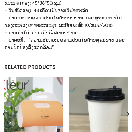
ຂະໜາດກ່ອງ: 45*36*56(ຊມ)
– ວັນໝົດອາຍຸ: 48 ເດືອນນັບຈາກວັນທີ່ຜະລິດ
– ມາດຕະຖານຄວາມປອດໄພດ້ານອາຫານ ແລະ ສຸຂະອະນາໄມ
ຂອງກະຊວງສາທາລະນະສຸກ ສະບັບເລກທີ: 10/ກມສ/2018.
– ການນໍາໃຊ້: ການເກັບຮັກສາອາຫານ
– ພາລະກິດ: “ຄວາມສະດວກ, ຄວາມປອດໄພດ້ານສຸຂະພາບ ແລະ
ການປົກປ້ອງສິ່ງແວດລ້ອມ”
RELATED PRODUCTS