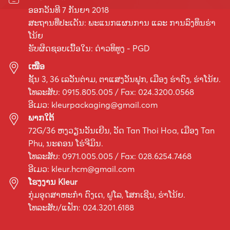
ອອກວັນທີ 7 ກັນຍາ 2018
ສະຖານທີ່ປະເດັນ: ພະແນກແຜນການ ແລະ ການລົງທຶນຮ່າ
ໂນ້ຍ
ຮັບຜິດຊອບເນື້ອໃນ: ດ່າວທິທູງ - PGD
ເໜືອ
ຊັ້ນ 3, 36 ເລ​ວັນ​ຕ່າມ, ຕາ​ແສງ​ວັນ​ຟຸກ, ເມືອງ ຮ່າ​ດົງ, ຮ່າ​ໂນ້ຍ.
ໂທລະສັບ: 0915.805.005 / Fax: 024.3200.0568
ອີເມວ:
kleurpackaging@gmail.com
ພາກໃຕ້
72G/36 ຫງວຽນວັນເຍີນ, ວັດ Tan Thoi Hoa, ເມືອງ Tan
Phu, ນະຄອນ ໂຮ່ຈີມິນ.
ໂທລະສັບ: 0971.005.005 / Fax: 028.6254.7468
ອີເມວ:
kleur.hcm@gmail.com
ໂຮງງານ Kleur
ກຸ່ມ​ອຸດ​ສາ​ຫະ​ກຳ ດົງ​ເດ, ຝູ​ໂລ, ໂສກ​ເຊີນ, ຮ່າ​ໂນ້ຍ.
ໂທລະສັບ/ແຟັກ: 024.3201.6188