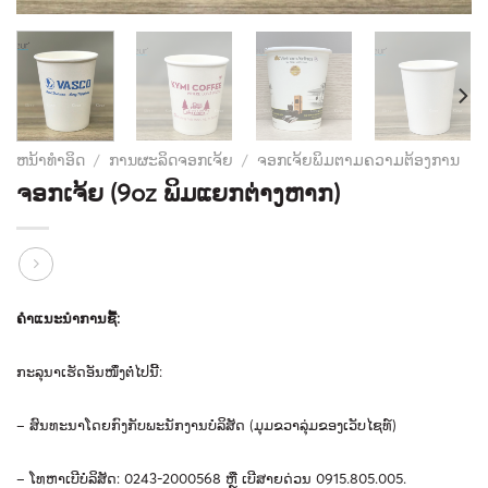
ຫນ້າທໍາອິດ
/
ການຜະລິດຈອກເຈ້ຍ
/
ຈອກເຈ້ຍພິມຕາມຄວາມຕ້ອງການ
ຈອກເຈ້ຍ (9oz ພິມແຍກຕ່າງຫາກ)
ຄໍາແນະນໍາການຊື້
:
ກະລຸນາເຮັດອັນໜຶ່ງຕໍ່ໄປນີ້
:
–
ສົນ
ທະ
ນາ
ໂດຍ
ກົງ
ກັບ
ພະ
ນັກ
ງານ
ບໍ
ລິ
ສັດ
(
ມຸມ
ຂວາ
ລຸ່ມ
ຂອງ
ເວັບ
ໄຊ
ທ
​)
–
ໂທຫາເບີບໍລິສັດ
: 0243-2000568
ຫຼື
ເບີສາຍດ່ວນ
0915.805.005.