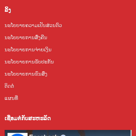
ລິ້ງ
ນະໂຍບາຍຄວາມເປັນສ່ວນຕົວ
ນະໂຍບາຍການສົ່ງຄືນ
ນະໂຍບາຍການຈ່າຍເງິນ
ນະໂຍບາຍການຮັບປະກັນ
ນະໂຍບາຍການຂົນສົ່ງ
ຕິດຕໍ່
ແຜນທີ່
ເຊື່ອມ​ຕໍ່​ກັບ​ສະ​ຫະ​ລັດ​