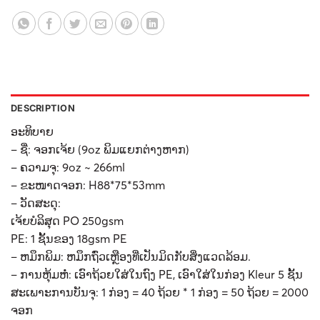
DESCRIPTION
ອະທິບາຍ
– ຊື່: ຈອກເຈ້ຍ (9oz ພິມແຍກຕ່າງຫາກ)
– ຄວາມຈຸ: 9oz ~ 266ml
– ຂະໜາດຈອກ: H88*75*53mm
– ວັດສະດຸ:
ເຈ້ຍບໍລິສຸດ PO 250gsm
PE: 1 ຊັ້ນຂອງ 18gsm PE
– ຫມຶກພິມ: ຫມຶກຖົ່ວເຫຼືອງທີ່ເປັນມິດກັບສິ່ງແວດລ້ອມ.
– ການຫຸ້ມຫໍ່: ເອົາຖ້ວຍໃສ່ໃນຖົງ PE, ເອົາໃສ່ໃນກ່ອງ Kleur 5 ຊັ້ນ
ສະເພາະການບັນຈຸ: 1 ກ່ອງ = 40 ຖ້ວຍ * 1 ກ່ອງ = 50 ຖ້ວຍ = 2000
ຈອກ