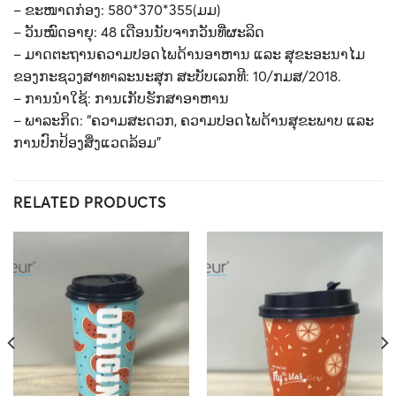
– ຂະໜາດກ່ອງ: 580*370*355(ມມ)
– ວັນໝົດອາຍຸ: 48 ເດືອນນັບຈາກວັນທີ່ຜະລິດ
– ມາດຕະຖານຄວາມປອດໄພດ້ານອາຫານ ແລະ ສຸຂະອະນາໄມ
ຂອງກະຊວງສາທາລະນະສຸກ ສະບັບເລກທີ: 10/ກມສ/2018.
– ການນໍາໃຊ້: ການເກັບຮັກສາອາຫານ
– ພາລະກິດ: “ຄວາມສະດວກ, ຄວາມປອດໄພດ້ານສຸຂະພາບ ແລະ
ການປົກປ້ອງສິ່ງແວດລ້ອມ”
RELATED PRODUCTS