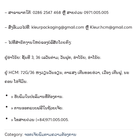
–
ສາຂາພາກໃຕ້
: 0286 2547 468
ຫຼື
ສາຍດ່ວນ
0971.005.005
–
ສົ່ງອີເມວໄປທີ່
:
kleurpackaging@gmail.com
ຫຼື
Kleur.hcm@gmail.com
–
ໄປ
ທີ່
ສໍາ
ນັກ
ງານ
ໃຫຍ່
ຂອງ
ບໍ
ລິ
ສັດ
ໂດຍ
ກົງ
​:
ຢູ່
ຮ່າ
ໂນ້ຍ
:
ຊັ້ນ
ທີ
3, 36 ​
ເລ
ວັນ
ຕ່າມ
, ​
ວັນ
ຟຸກ
,
ຮ່າ
ໂນ້ຍ
,
ຮ່າ
ໂນ້ຍ
.
ຢູ່
HCM: 72G/36
ຫງວຽນ
ວັນ
ອຽນ
,
ຕາ
ແສງ
ເຕີນ
ທອຍ
ຮ່ວາ
,
ເມືອງ
ເຕີນ
ຝູ
,
ນະ
ຄອນ
ໂຮ່
ຈີ
ມິນ
.
»
ຮັບພິມໃນປະລິມານທີ່ຕ້ອງການ
.
»
ການອອກແບບຟຣີໃນຖ້ວຍເຈ້ຍ
.
»
ໂທສາຍດ່ວນ
(+84)971.005.005.
Category:
ຈອກເຈ້ຍພິມຕາມຄວາມຕ້ອງການ