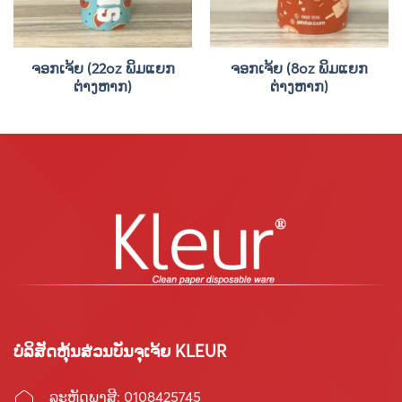
ຈອກເຈ້ຍ (22oz ພິມແຍກ
ຈອກເຈ້ຍ (8oz ພິມແຍກ
ຕ່າງຫາກ)
ຕ່າງຫາກ)
ບໍລິສັດຫຸ້ນສ່ວນບັນຈຸເຈ້ຍ KLEUR
ລະຫັດພາສີ: 0108425745