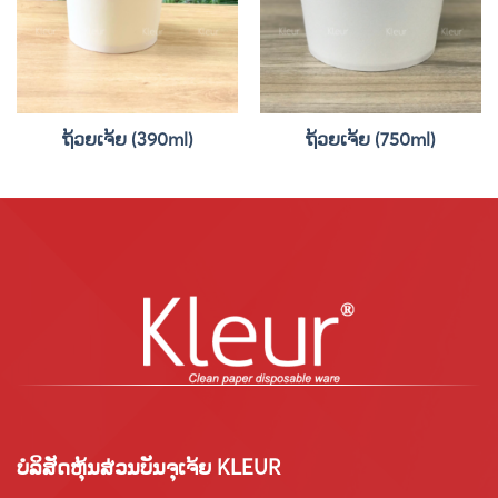
ຖ້ວຍເຈ້ຍ (390ml)
ຖ້ວຍເຈ້ຍ (750ml)
ບໍລິສັດຫຸ້ນສ່ວນບັນຈຸເຈ້ຍ KLEUR