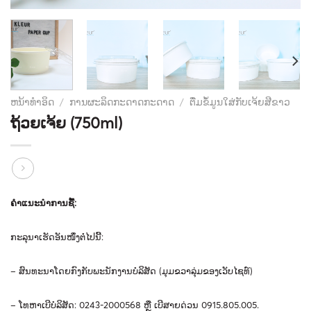
ຫນ້າທໍາອິດ
/
ການຜະລິດກະດາດກະດາດ
/
ຕື່ມຂໍ້ມູນໃສ່ກັບເຈ້ຍສີຂາວ
ຖ້ວຍເຈ້ຍ (750ml)
ຄໍາແນະນໍາການຊື້
:
ກະລຸນາເຮັດອັນໜຶ່ງຕໍ່ໄປນີ້
:
–
ສົນ
ທະ
ນາ
ໂດຍ
ກົງ
ກັບ
ພະ
ນັກ
ງານ
ບໍ
ລິ
ສັດ
(
ມຸມ
ຂວາ
ລຸ່ມ
ຂອງ
ເວັບ
ໄຊ
ທ
​)
–
ໂທຫາເບີບໍລິສັດ
: 0243-2000568
ຫຼື
ເບີສາຍດ່ວນ
0915.805.005.