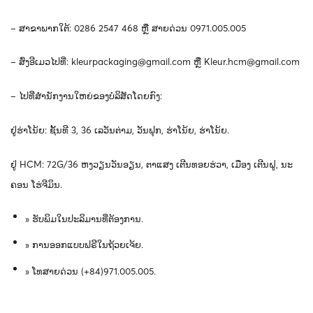
–
ສາຂາພາກໃຕ້
: 0286 2547 468
ຫຼື
ສາຍດ່ວນ
0971.005.005
–
ສົ່ງອີເມວໄປທີ່
:
kleurpackaging@gmail.com
ຫຼື
Kleur.hcm@gmail.com
–
ໄປ
ທີ່
ສໍາ
ນັກ
ງານ
ໃຫຍ່
ຂອງ
ບໍ
ລິ
ສັດ
ໂດຍ
ກົງ
​:
ຢູ່
ຮ່າ
ໂນ້ຍ
:
ຊັ້ນ
ທີ
3, 36 ​
ເລ
ວັນ
ຕ່າມ
, ​
ວັນ
ຟຸກ
,
ຮ່າ
ໂນ້ຍ
,
ຮ່າ
ໂນ້ຍ
.
ຢູ່
HCM: 72G/36
ຫງວຽນ
ວັນ
ອຽນ
,
ຕາ
ແສງ
ເຕີນ
ທອຍ
ຮ່ວາ
,
ເມືອງ
ເຕີນ
ຝູ
,
ນະ
ຄອນ
ໂຮ່
ຈີ
ມິນ
.
»
ຮັບພິມໃນປະລິມານທີ່ຕ້ອງການ
.
»
ການອອກແບບຟຣີໃນຖ້ວຍເຈ້ຍ
.
»
ໂທສາຍດ່ວນ
(+84)971.005.005.