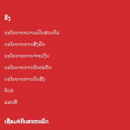
ລິ້ງ
ນະໂຍບາຍຄວາມເປັນສ່ວນຕົວ
ນະໂຍບາຍການສົ່ງຄືນ
ນະໂຍບາຍການຈ່າຍເງິນ
ນະໂຍບາຍການຮັບປະກັນ
ນະໂຍບາຍການຂົນສົ່ງ
ຕິດຕໍ່
ແຜນທີ່
ເຊື່ອມ​ຕໍ່​ກັບ​ສະ​ຫະ​ລັດ​