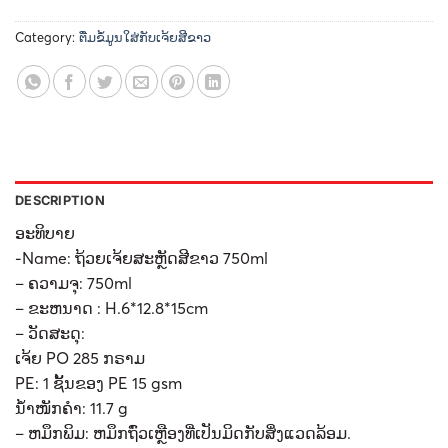
Category:
ຕື່ມຂໍ້ມູນໃສ່ກັບເຈ້ຍສີຂາວ
DESCRIPTION
ອະທິບາຍ
-Name: ຖ້ວຍເຈ້ຍສະຫຼັດສີຂາວ 750ml
– ຄວາມຈຸ: 750ml
– ຂະຫນາດ : H.6*12.8*15cm
– ວັດສະດຸ:
ເຈ້ຍ PO 285 ກຣາມ
PE: 1 ຊັ້ນຂອງ PE 15 gsm
ນ້ຳໜັກຄຳ: 11.7 g
– ຫມຶກພິມ: ຫມຶກຖົ່ວເຫຼືອງທີ່ເປັນມິດກັບສິ່ງແວດລ້ອມ.