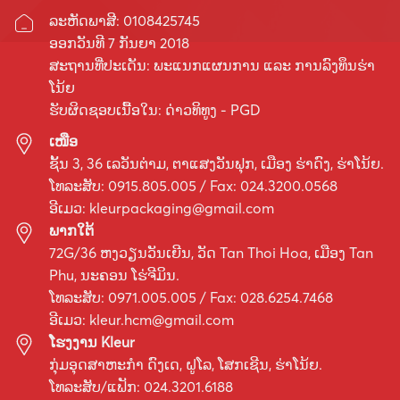
ລະຫັດພາສີ: 0108425745
ອອກວັນທີ 7 ກັນຍາ 2018
ສະຖານທີ່ປະເດັນ: ພະແນກແຜນການ ແລະ ການລົງທຶນຮ່າ
ໂນ້ຍ
ຮັບຜິດຊອບເນື້ອໃນ: ດ່າວທິທູງ - PGD
ເໜືອ
ຊັ້ນ 3, 36 ເລ​ວັນ​ຕ່າມ, ຕາ​ແສງ​ວັນ​ຟຸກ, ເມືອງ ຮ່າ​ດົງ, ຮ່າ​ໂນ້ຍ.
ໂທລະສັບ: 0915.805.005 / Fax: 024.3200.0568
ອີເມວ:
kleurpackaging@gmail.com
ພາກໃຕ້
72G/36 ຫງວຽນວັນເຍີນ, ວັດ Tan Thoi Hoa, ເມືອງ Tan
Phu, ນະຄອນ ໂຮ່ຈີມິນ.
ໂທລະສັບ: 0971.005.005 / Fax: 028.6254.7468
ອີເມວ:
kleur.hcm@gmail.com
ໂຮງງານ Kleur
ກຸ່ມ​ອຸດ​ສາ​ຫະ​ກຳ ດົງ​ເດ, ຝູ​ໂລ, ໂສກ​ເຊີນ, ຮ່າ​ໂນ້ຍ.
ໂທລະສັບ/ແຟັກ: 024.3201.6188