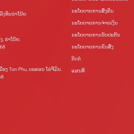
ນະໂຍບາຍການສົ່ງຄືນ
ງທຶນຮ່າໂນ້ຍ
ນະໂຍບາຍການຈ່າຍເງິນ
ນະໂຍບາຍການຮັບປະກັນ
ງ, ຮ່າ​ໂນ້ຍ.
ນະໂຍບາຍການຂົນສົ່ງ
568
ຕິດຕໍ່
ືອງ Tan Phu, ນະຄອນ ໂຮ່ຈີມິນ.
ແຜນທີ່
68