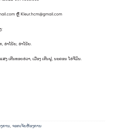
ail.com
ຫຼື
Kleur.hcm@gmail.com
ງ
​:
ຸກ
,
ຮ່າ
ໂນ້ຍ
,
ຮ່າ
ໂນ້ຍ
.
ແສງ
ເຕີນ
ທອຍ
ຮ່ວາ
,
ເມືອງ
ເຕີນ
ຝູ
,
ນະ
ຄອນ
ໂຮ່
ຈີ
ມິນ
.
ອງການ
,
ຈອກເຈ້ຍຫ້ອງການ