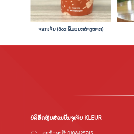
ຈອກເຈ້ຍ (8oz ພິມແຍກຕ່າງຫາກ)
ບໍລິສັດຫຸ້ນສ່ວນບັນຈຸເຈ້ຍ KLEUR
ລະຫັດພາສີ: 0108425745