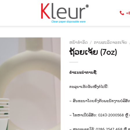
+8
ຫນ້າທໍາອິດ
/
ການຜະລິດຈອກເຈ້ຍ
ຖ້ວຍເຈ້ຍ (7oz)
ຄໍາແນະນໍາການຊື້
:
ກະລຸນາເຮັດອັນໜຶ່ງຕໍ່ໄປນີ້
:
–
ສົນ
ທະ
ນາ
ໂດຍ
ກົງ
ກັບ
ພະ
ນັກ
ງານ
ບໍ
ລິ
ສັ
–
ໂທຫາເບີບໍລິສັດ
: 0243-2000568
ຫຼື
–
ສາຂາພາກໃຕ້
: 0286 2547 468
ຫຼື