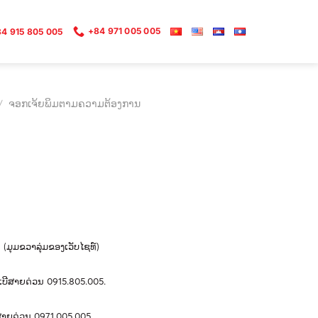
+84 971 005 005
4 915 805 005
/
ຈອກເຈ້ຍພິມຕາມຄວາມຕ້ອງການ
ດ
(
ມຸມ
ຂວາ
ລຸ່ມ
ຂອງ
ເວັບ
ໄຊ
ທ
​)
ເບີສາຍດ່ວນ
0915.805.005.
ສາຍດ່ວນ
0971.005.005