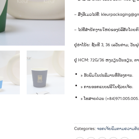
–
ສົ່ງອີເມວໄປທີ່
:
kleurpackaging@gm
–
ໄປ
ທີ່
ສໍາ
ນັກ
ງານ
ໃຫຍ່
ຂອງ
ບໍ
ລິ
ສັດ
ໂດຍ
ກົ
ຢູ່
ຮ່າ
ໂນ້ຍ
:
ຊັ້ນ
ທີ
3, 36 ​
ເລ
ວັນ
ຕ່າມ
, ​
ວັນ
ຟ
ຢູ່
HCM: 72G/36
ຫງວຽນ
ວັນ
ອຽນ
,
ຕາ
»
ຮັບພິມໃນປະລິມານທີ່ຕ້ອງການ
.
»
ການອອກແບບຟຣີໃນຖ້ວຍເຈ້ຍ
.
»
ໂທສາຍດ່ວນ
(+84)971.005.005.
Categories:
ຈອກເຈ້ຍພິມຕາມຄວາມຕ້