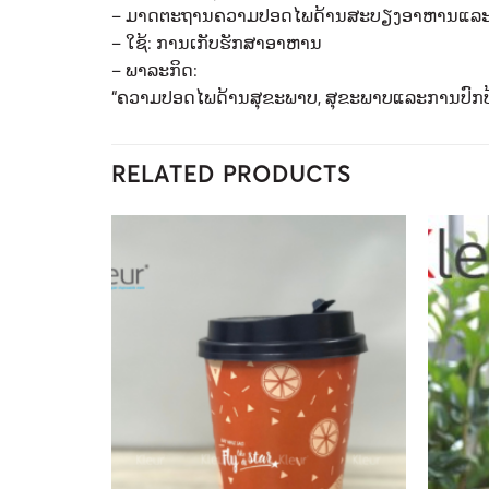
– ມາດຕະຖານຄວາມປອດໄພດ້ານສະບຽງອາຫານແລະອະ
– ໃຊ້: ການເກັບຮັກສາອາຫານ
– ພາລະກິດ:
“ຄວາມປອດໄພດ້ານສຸຂະພາບ, ສຸຂະພາບແລະການປົກປ້
RELATED PRODUCTS