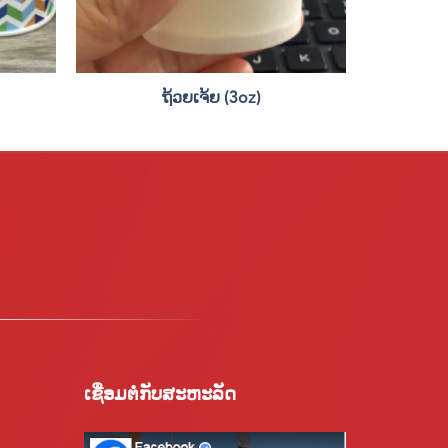
ຖ້ວຍເຈ້ຍ (3oz)
ເຊື່ອມ​ຕໍ່​ກັບ​ສະ​ຫະ​ລັດ​