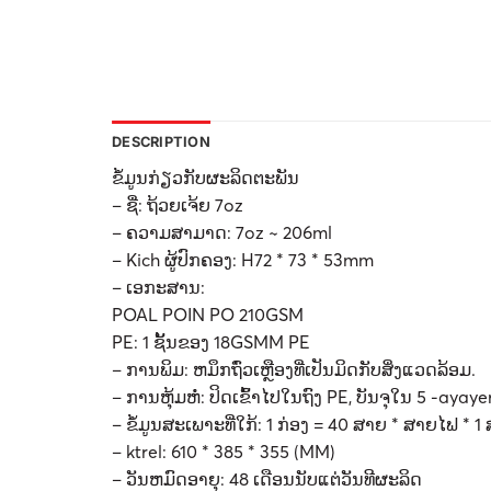
DESCRIPTION
ຂໍ້ມູນກ່ຽວກັບຜະລິດຕະພັນ
– ຊື່: ຖ້ວຍເຈ້ຍ 7oz
– ຄວາມສາມາດ: 7oz ~ 206ml
– Kich ຜູ້ປົກຄອງ: H72 * 73 * 53mm
– ເອກະສານ:
POAL POIN PO 210GSM
PE: 1 ຊັ້ນຂອງ 18GSMM PE
– ການພິມ: ຫມຶກຖົ່ວເຫຼືອງທີ່ເປັນມິດກັບສິ່ງແວດລ້ອມ.
– ການຫຸ້ມຫໍ່: ປິດເຂົ້າໄປໃນຖົງ PE, ບັນຈຸໃນ 5 -ayaye
– ຂໍ້ມູນສະເພາະທີ່ໃກ້: 1 ກ່ອງ = 40 ສາຍ * ສາຍໄຟ *
– ktrel: 610 * 385 * 355 (MM)
– ວັນຫມົດອາຍຸ: 48 ເດືອນນັບແຕ່ວັນທີຜະລິດ