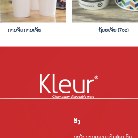
ການຈັດການເຈ້ຍ
ຖ້ວຍເຈ້ຍ (7oz)
ລິ້ງ
ນະໂຍບາຍຄວາມເປັນສ່ວນຕົວ