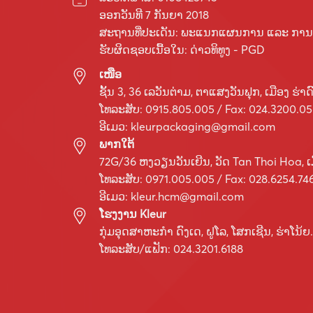
ອອກວັນທີ 7 ກັນຍາ 2018
ສະຖານທີ່ປະເດັນ: ພະແນກແຜນການ ແລະ ການລົ
ຮັບຜິດຊອບເນື້ອໃນ: ດ່າວທິທູງ - PGD
ເໜືອ
ຊັ້ນ 3, 36 ເລ​ວັນ​ຕ່າມ, ຕາ​ແສງ​ວັນ​ຟຸກ, ເມືອງ ຮ່າ​ດົ
ໂທລະສັບ: 0915.805.005 / Fax: 024.3200.0
ອີເມວ:
kleurpackaging@gmail.com
ພາກໃຕ້
72G/36 ຫງວຽນວັນເຍີນ, ວັດ Tan Thoi Hoa, ເມ
ໂທລະສັບ: 0971.005.005 / Fax: 028.6254.74
ອີເມວ:
kleur.hcm@gmail.com
ໂຮງງານ Kleur
ກຸ່ມ​ອຸດ​ສາ​ຫະ​ກຳ ດົງ​ເດ, ຝູ​ໂລ, ໂສກ​ເຊີນ, ຮ່າ​ໂນ້ຍ.
ໂທລະສັບ/ແຟັກ: 024.3201.6188