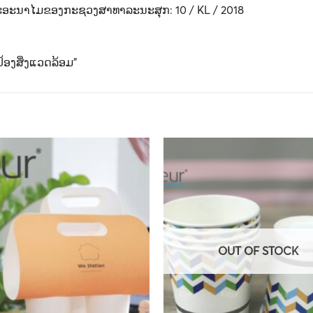
ນາໄມຂອງກະຊວງສາທາລະນະສຸກ: 10 / KL / 2018
ອງສິ່ງແວດລ້ອມ”
OUT OF STOCK