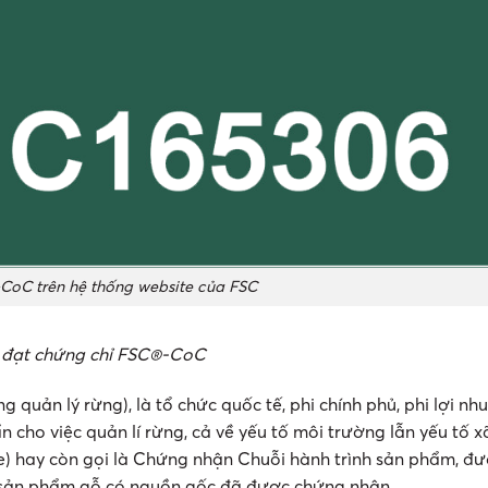
CoC trên hệ thống website của FSC
r đạt chứng chỉ FSC®-CoC
 quản lý rừng), là tổ chức quốc tế, phi chính phủ, phi lợi nh
 cho việc quản lí rừng, cả về yếu tố môi trường lẫn yếu tố xã
e) hay còn gọi là Chứng nhận Chuỗi hành trình sản phẩm, đ
 sản phẩm gỗ có nguồn gốc đã được chứng nhận.