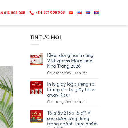
+84 971 005 005
4 915 805 005
TIN TỨC MỚI
Kleur đồng hành cùng
VNExpress Marathon
Nha Trang 2026
ở
Chức năng bình luận bị tắt
Kleur
đồng
In ly giấy logo riêng số
hành
lượng ít – Ly giấy take-
cùng
away Kleur
VNExpress
ở
Chức năng bình luận bị tắt
Marathon
In
Nha
ly
Trang
Tô giấy 2 lớp là gì? Vì
giấy
2026
sao được ứng dụng
logo
trong ngành thực phẩm
riêng