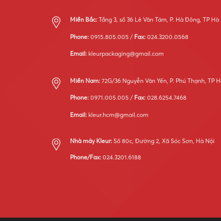
Miền Bắc:
Tầng 3, số 36 Lê Văn Tám, P. Hà Đông, TP Hà
Phone:
0915.805.005 /
Fax:
024.3200.0568
Email:
kleurpackaging@gmail.com
Miền Nam:
72G/36 Nguyễn Văn Yến, P. Phú Thạnh, TP H
Phone:
0971.005.005 /
Fax:
028.6254.7468
Email:
kleur.hcm@gmail.com
Nhà máy Kleur:
Số 80c, Đường 2, Xã Sóc Sơn, Hà Nội
Phone/Fax:
024.3201.6188