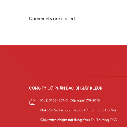
Comments are closed.
CÔNG TY CỔ PHẦN BAO BÌ GIẤY KLEUR
MST:
0108425745.
Cấp ngày:
7/9/2018
Nơi cấp:
Sở kế hoạch & đầu tư thành phố Hà Nội
Chịu trách nhiệm nội dung:
Đậu Thị Thường-PGD