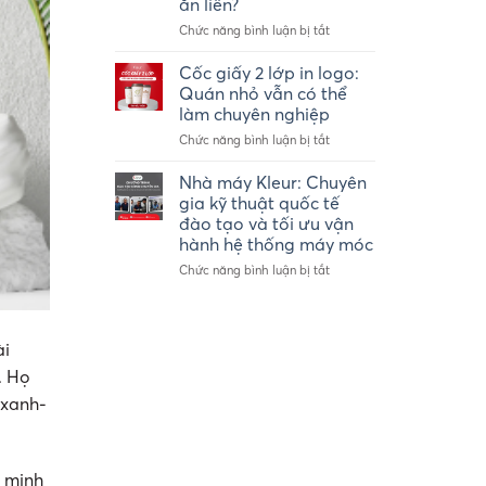
ăn liền?
số
lượng
ở
Chức năng bình luận bị tắt
ít
Tô
–
giấy
Cốc giấy 2 lớp in logo:
Ly
2
Quán nhỏ vẫn có thể
giấy
lớp
làm chuyên nghiệp
take-
là
away
ở
Chức năng bình luận bị tắt
gì?
Kleur
Cốc
Vì
giấy
sao
Nhà máy Kleur: Chuyên
2
được
gia kỹ thuật quốc tế
lớp
ứng
đào tạo và tối ưu vận
in
dụng
hành hệ thống máy móc
logo:
trong
Quán
ngành
ở
Chức năng bình luận bị tắt
nhỏ
thực
Nhà
vẫn
phẩm
máy
có
ăn
Kleur:
thể
liền?
Chuyên
ài
làm
gia
. Họ
chuyên
kỹ
nghiệp
thuật
 xanh-
quốc
tế
đào
tạo
 minh