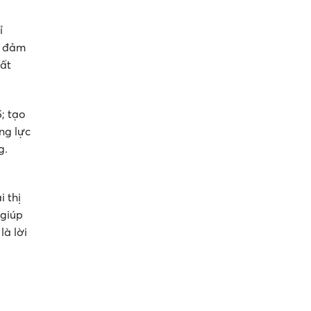
ỉ
ó đảm
hất
; tạo
ng lực
g.
 thị
 giúp
là lời