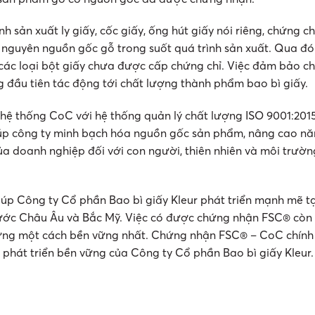
 sản xuất ly giấy, cốc giấy, ống hút giấy nói riêng, chứng ch
 nguyên nguồn gốc gỗ trong suốt quá trình sản xuất. Qua đ
 các loại bột giấy chưa được cấp chứng chỉ. Việc đảm bảo c
 đầu tiên tác động tới chất lượng thành phẩm bao bì giấy.
 hệ thống CoC với hệ thống quản lý chất lượng ISO 9001:2015
iúp công ty minh bạch hóa nguồn gốc sản phẩm, nâng cao nă
ủa doanh nghiệp đối với con người, thiên nhiên và môi trườn
 Công ty Cổ phần Bao bì giấy Kleur phát triển mạnh mẽ tại
 nước Châu Âu và Bắc Mỹ. Việc có được chứng nhận FSC® còn
rừng một cách bền vững nhất. Chứng nhận FSC® – CoC chính 
phát triển bền vững của Công ty Cổ phần Bao bì giấy Kleur.