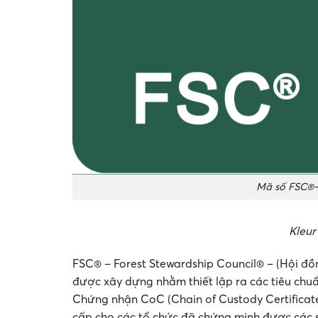
Mã số FSC®-
Kleu
FSC® – Forest Stewardship Council® – (Hội đồng
được xây dựng nhằm thiết lập ra các tiêu chuẩn
Chứng nhận CoC (Chain of Custody Certificat
cấp cho các tổ chức đã chứng minh được các