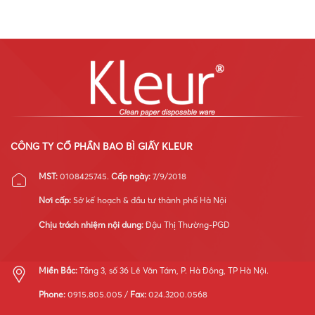
Kleur:
nhỏ
ngành
Chuyên
vẫn
thực
gia
có
phẩm
kỹ
thể
ăn
thuật
làm
liền?
quốc
chuyên
tế
nghiệp
đào
tạo
và
tối
ưu
vận
CÔNG TY CỔ PHẦN BAO BÌ GIẤY KLEUR
hành
hệ
MST:
0108425745.
Cấp ngày:
7/9/2018
thống
máy
Nơi cấp:
Sở kế hoạch & đầu tư thành phố Hà Nội
móc
Chịu trách nhiệm nội dung:
Đậu Thị Thường-PGD
Miền Bắc:
Tầng 3, số 36 Lê Văn Tám, P. Hà Đông, TP Hà Nội.
Phone:
0915.805.005 /
Fax:
024.3200.0568