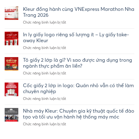
Kleur đồng hành cùng VNExpress Marathon Nha
Trang 2026
ở
Chức năng bình luận bị tắt
Kleur
đồng
In ly giấy logo riêng số lượng ít – Ly giấy take-
hành
away Kleur
cùng
ở
Chức năng bình luận bị tắt
VNExpress
In
Marathon
ly
Tô giấy 2 lớp là gì? Vì sao được ứng dụng trong
Nha
giấy
Trang
ngành thực phẩm ăn liền?
logo
2026
ở
Chức năng bình luận bị tắt
riêng
Tô
số
giấy
Cốc giấy 2 lớp in logo: Quán nhỏ vẫn có thể làm
lượng
2
ít
chuyên nghiệp
lớp
–
ở
Chức năng bình luận bị tắt
là
Ly
Cốc
gì?
giấy
giấy
Nhà máy Kleur: Chuyên gia kỹ thuật quốc tế đào
Vì
take-
2
sao
tạo và tối ưu vận hành hệ thống máy móc
away
lớp
được
Kleur
ở
Chức năng bình luận bị tắt
in
ứng
Nhà
logo:
dụng
máy
Quán
trong