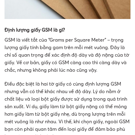
Định lượng giấy GSM là gì?
GSM là viết tắt của “Grams per Square Meter” – trọng
lượng giấy tính bằng gam trên mỗi mét vuông. Đây là
chỉ số quan trọng để xác định độ dày và độ nặng của tờ
giấy. Về cơ bản, giấy có GSM càng cao thì càng dày và
chắc, nhưng không phải lúc nào cũng vậy.
Điều đặc biệt là hai tờ giấy có cùng định lượng GSM
nhưng vẫn có thể khác nhau về độ dày. Lý do nằm ở
chất liệu và loại bột giấy được sử dụng trong quá trình
sản xuất. Ví dụ, giấy làm từ bột giấy nặng có thể mỏng
hơn giấy làm từ bột giấy nhẹ, dù trọng lượng trên mỗi
mét vuông là như nhau. Vì thế, khi chọn giấy, ngoài GSM
bạn còn phải quan tâm đến loại giấy để đảm bảo phù