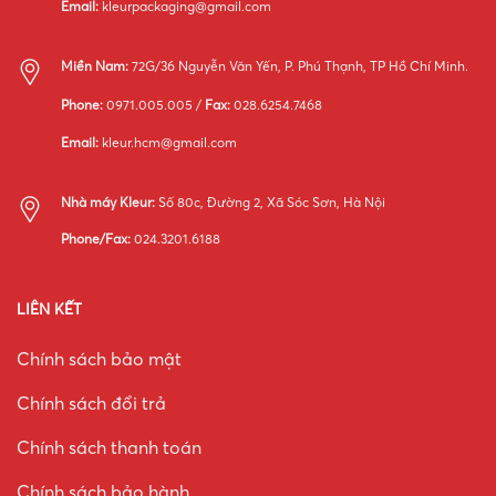
Email:
kleurpackaging@gmail.com
Miền Nam:
72G/36 Nguyễn Văn Yến, P. Phú Thạnh, TP Hồ Chí Minh.
Phone:
0971.005.005 /
Fax:
028.6254.7468
Email:
kleur.hcm@gmail.com
Nhà máy Kleur:
Số 80c, Đường 2, Xã Sóc Sơn, Hà Nội
Phone/Fax:
024.3201.6188
LIÊN KẾT
Chính sách bảo mật
Chính sách đổi trả
Chính sách thanh toán
Chính sách bảo hành