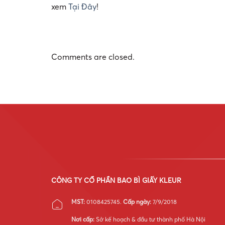
xem
Tại Đây
!
Comments are closed.
CÔNG TY CỔ PHẦN BAO BÌ GIẤY KLEUR
MST:
0108425745.
Cấp ngày:
7/9/2018
Nơi cấp:
Sở kế hoạch & đầu tư thành phố Hà Nội