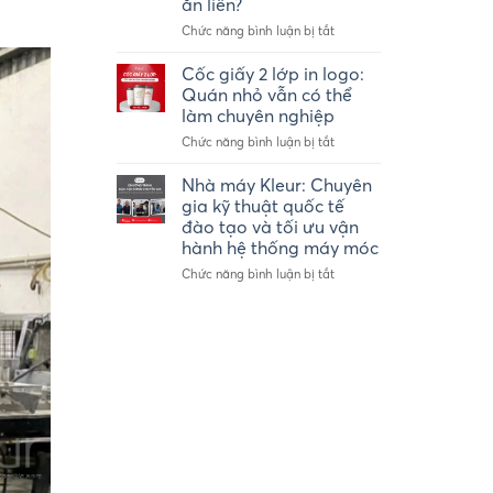
ăn liền?
số
lượng
ở
Chức năng bình luận bị tắt
ít
Tô
–
giấy
Cốc giấy 2 lớp in logo:
Ly
2
Quán nhỏ vẫn có thể
giấy
lớp
làm chuyên nghiệp
take-
là
away
ở
Chức năng bình luận bị tắt
gì?
Kleur
Cốc
Vì
giấy
sao
Nhà máy Kleur: Chuyên
2
được
gia kỹ thuật quốc tế
lớp
ứng
đào tạo và tối ưu vận
in
dụng
hành hệ thống máy móc
logo:
trong
Quán
ngành
ở
Chức năng bình luận bị tắt
nhỏ
thực
Nhà
vẫn
phẩm
máy
có
ăn
Kleur:
thể
liền?
Chuyên
làm
gia
chuyên
kỹ
nghiệp
thuật
quốc
tế
đào
tạo