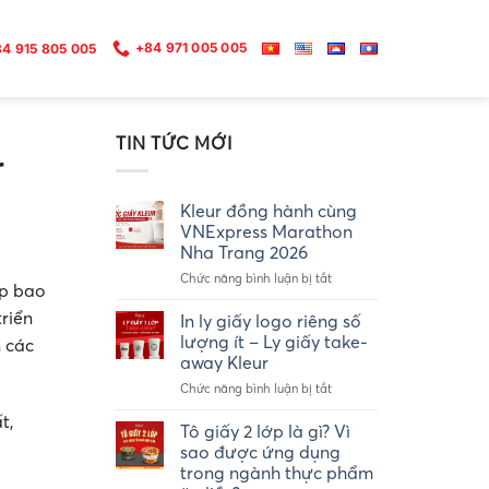
+84 971 005 005
4 915 805 005
TIN TỨC MỚI
r
Kleur đồng hành cùng
VNExpress Marathon
Nha Trang 2026
ở
Chức năng bình luận bị tắt
ấp bao
Kleur
đồng
riển
In ly giấy logo riêng số
hành
lượng ít – Ly giấy take-
n các
cùng
away Kleur
VNExpress
ở
Chức năng bình luận bị tắt
Marathon
In
Nha
t,
ly
Trang
Tô giấy 2 lớp là gì? Vì
giấy
2026
sao được ứng dụng
logo
trong ngành thực phẩm
riêng