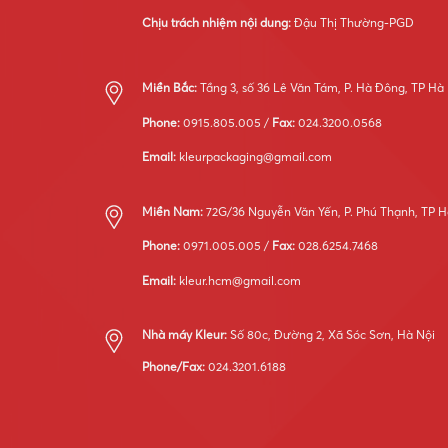
Chịu trách nhiệm nội dung:
Đậu Thị Thường-PGD
Miền Bắc:
Tầng 3, số 36 Lê Văn Tám, P. Hà Đông, TP Hà
Phone:
0915.805.005 /
Fax:
024.3200.0568
Email:
kleurpackaging@gmail.com
Miền Nam:
72G/36 Nguyễn Văn Yến, P. Phú Thạnh, TP H
Phone:
0971.005.005 /
Fax:
028.6254.7468
Email:
kleur.hcm@gmail.com
Nhà máy Kleur:
Số 80c, Đường 2, Xã Sóc Sơn, Hà Nội
Phone/Fax:
024.3201.6188