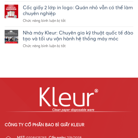
Tô
số
giấy
Cốc giấy 2 lớp in logo: Quán nhỏ vẫn có thể làm
lượng
2
ít
chuyên nghiệp
lớp
–
ở
Chức năng bình luận bị tắt
là
Ly
Cốc
gì?
giấy
giấy
Nhà máy Kleur: Chuyên gia kỹ thuật quốc tế đào
Vì
take-
2
sao
tạo và tối ưu vận hành hệ thống máy móc
away
lớp
được
Kleur
ở
Chức năng bình luận bị tắt
in
ứng
Nhà
logo:
dụng
máy
Quán
trong
Kleur:
nhỏ
ngành
Chuyên
vẫn
thực
gia
có
phẩm
kỹ
thể
ăn
thuật
làm
liền?
quốc
chuyên
tế
nghiệp
đào
tạo
và
tối
ưu
vận
CÔNG TY CỔ PHẦN BAO BÌ GIẤY KLEUR
hành
hệ
MST:
0108425745.
Cấp ngày:
7/9/2018