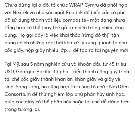
Chưa dừng lại ở đó, tổ chức WRAP Cymru đã phối hợp
với Nextek và nhà sản xuất Ecodek để biến cốc cà phê
đã sử dụng thành vật liệu composite– một dạng nhựa
tổng hợp có thể thay thế gỗ tự nhiên trong nhiều ứng
dụng. Họ gọi đây là việc khai thác “rừng đô thị”, tận
dụng chính những rác thải khó xử lý xung quanh ta như
cốc giấy, hộp giấy nhiều lớp… để tạo ra tài nguyên mới.
Tại Mỹ, sau 5 năm nghiên cứu và khoản đầu tư 45 triệu
USD, Georgia-Pacific đã phát triển thành công quy trình
tái chế cốc giấy thành khăn ăn, khăn giấy và giấy vệ
sinh. Song song, họ cũng hợp tác cùng tổ chức NextGen
Consortium để thử nghiệm lớp phủ phân hủy sinh học,
giúp cốc giấy có thể phân hủy hoặc tái chế dễ dàng hơn
trong tương lai.