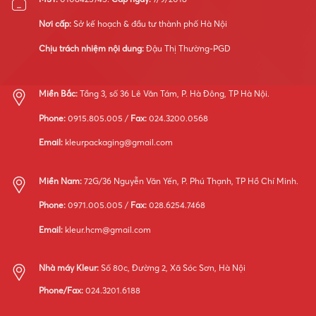
thống
máy
Nơi cấp:
Sở kế hoạch & đầu tư thành phố Hà Nội
móc
Chịu trách nhiệm nội dung:
Đậu Thị Thường-PGD
Miền Bắc:
Tầng 3, số 36 Lê Văn Tám, P. Hà Đông, TP Hà Nội.
Phone:
0915.805.005 /
Fax:
024.3200.0568
Email:
kleurpackaging@gmail.com
Miền Nam:
72G/36 Nguyễn Văn Yến, P. Phú Thạnh, TP Hồ Chí Minh.
Phone:
0971.005.005 /
Fax:
028.6254.7468
Email:
kleur.hcm@gmail.com
Nhà máy Kleur:
Số 80c, Đường 2, Xã Sóc Sơn, Hà Nội
Phone/Fax:
024.3201.6188