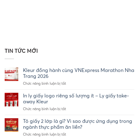
TIN TỨC MỚI
Kleur đồng hành cùng VNExpress Marathon Nha
Trang 2026
ở
Chức năng bình luận bị tắt
Kleur
đồng
In ly giấy logo riêng số lượng ít – Ly giấy take-
hành
away Kleur
cùng
ở
Chức năng bình luận bị tắt
VNExpress
In
Marathon
ly
Tô giấy 2 lớp là gì? Vì sao được ứng dụng trong
Nha
giấy
Trang
ngành thực phẩm ăn liền?
logo
2026
ở
Chức năng bình luận bị tắt
riêng