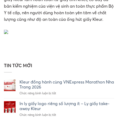
bản kiểm nghiệm của viện vệ sinh an toàn thực phẩm Bộ
Y tế cấp, nên người dùng hoàn toàn yên tâm về chất
lượng cũng như độ an toàn của ống hút giấy Kleur.
TIN TỨC MỚI
Kleur đồng hành cùng VNExpress Marathon Nha
Trang 2026
ở
Chức năng bình luận bị tắt
Kleur
đồng
In ly giấy logo riêng số lượng ít – Ly giấy take-
hành
away Kleur
cùng
ở
Chức năng bình luận bị tắt
VNExpress