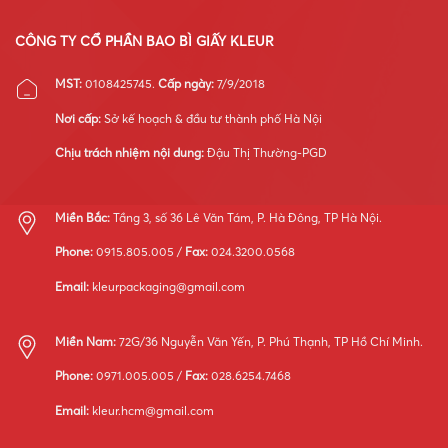
tối
ưu
vận
CÔNG TY CỔ PHẦN BAO BÌ GIẤY KLEUR
hành
hệ
MST:
0108425745.
Cấp ngày:
7/9/2018
thống
máy
Nơi cấp:
Sở kế hoạch & đầu tư thành phố Hà Nội
móc
Chịu trách nhiệm nội dung:
Đậu Thị Thường-PGD
Miền Bắc:
Tầng 3, số 36 Lê Văn Tám, P. Hà Đông, TP Hà Nội.
Phone:
0915.805.005 /
Fax:
024.3200.0568
Email:
kleurpackaging@gmail.com
Miền Nam:
72G/36 Nguyễn Văn Yến, P. Phú Thạnh, TP Hồ Chí Minh.
Phone:
0971.005.005 /
Fax:
028.6254.7468
Email:
kleur.hcm@gmail.com