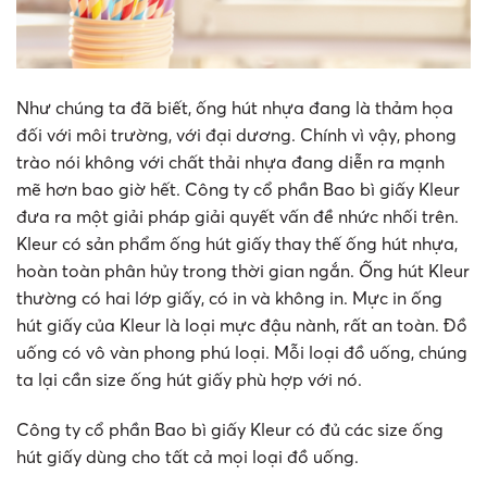
Như chúng ta đã biết, ống hút nhựa đang là thảm họa
đối với môi trường, với đại dương. Chính vì vậy, phong
trào nói không với chất thải nhựa đang diễn ra mạnh
mẽ hơn bao giờ hết. Công ty cổ phần Bao bì giấy Kleur
đưa ra một giải pháp giải quyết vấn đề nhức nhối trên.
Kleur có sản phẩm ống hút giấy thay thế ống hút nhựa,
hoàn toàn phân hủy trong thời gian ngắn. Ống hút Kleur
thường có hai lớp giấy, có in và không in. Mực in ống
hút giấy của Kleur là loại mực đậu nành, rất an toàn. Đồ
uống có vô vàn phong phú loại. Mỗi loại đồ uống, chúng
ta lại cần size ống hút giấy phù hợp với nó.
Công ty cổ phần Bao bì giấy Kleur có đủ các size ống
hút giấy dùng cho tất cả mọi loại đồ uống.