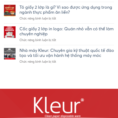
In
Marathon
ly
Tô giấy 2 lớp là gì? Vì sao được ứng dụng trong
Nha
giấy
Trang
ngành thực phẩm ăn liền?
logo
2026
ở
Chức năng bình luận bị tắt
riêng
Tô
số
giấy
Cốc giấy 2 lớp in logo: Quán nhỏ vẫn có thể làm
lượng
2
ít
chuyên nghiệp
lớp
–
ở
Chức năng bình luận bị tắt
là
Ly
Cốc
gì?
giấy
giấy
Nhà máy Kleur: Chuyên gia kỹ thuật quốc tế đào
Vì
take-
2
sao
tạo và tối ưu vận hành hệ thống máy móc
away
lớp
được
Kleur
ở
Chức năng bình luận bị tắt
in
ứng
Nhà
logo:
dụng
máy
Quán
trong
Kleur:
nhỏ
ngành
Chuyên
vẫn
thực
gia
có
phẩm
kỹ
thể
ăn
thuật
làm
liền?
quốc
chuyên
tế
nghiệp
đào
tạo
và