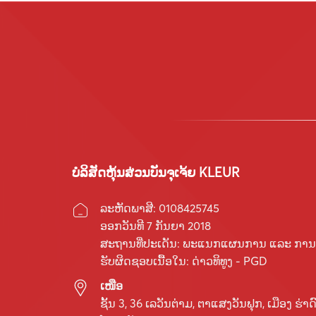
ບໍລິສັດຫຸ້ນສ່ວນບັນຈຸເຈ້ຍ KLEUR
ລະຫັດພາສີ: 0108425745
ອອກວັນທີ 7 ກັນຍາ 2018
ສະຖານທີ່ປະເດັນ: ພະແນກແຜນການ ແລະ ການລົ
ຮັບຜິດຊອບເນື້ອໃນ: ດ່າວທິທູງ - PGD
ເໜືອ
ຊັ້ນ 3, 36 ເລ​ວັນ​ຕ່າມ, ຕາ​ແສງ​ວັນ​ຟຸກ, ເມືອງ ຮ່າ​ດົ