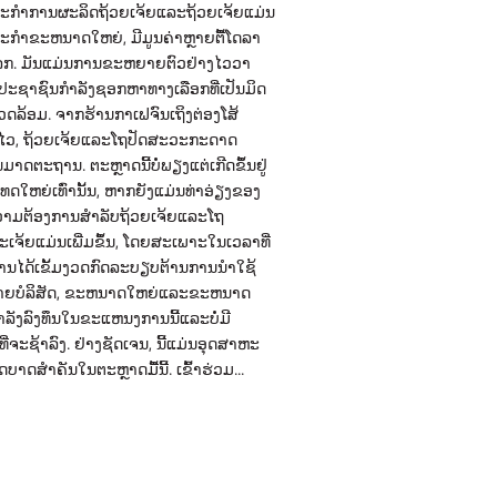
ະກໍາການຜະລິດຖ້ວຍເຈ້ຍແລະຖ້ວຍເຈ້ຍແມ່ນ
ະກໍາຂະຫນາດໃຫຍ່, ມີມູນຄ່າຫຼາຍຕື້ໂດລາ
ໂລກ. ມັນແມ່ນການຂະຫຍາຍຕົວຢ່າງໄວວາ
າປະຊາຊົນກໍາລັງຊອກຫາທາງເລືອກທີ່ເປັນມິດ
ແວດລ້ອມ. ຈາກຮ້ານກາເຟຈົນເຖິງຕ່ອງໂສ້
ວ, ຖ້ວຍເຈ້ຍແລະໂຖປັດສະວະກະດາດ
າດຕະຖານ. ຕະຫຼາດ​ນີ້​ບໍ່​ພຽງ​ແຕ່​ເກີດ​ຂຶ້ນ​ຢູ່​
ທດ​ໃຫຍ່​ເທົ່າ​ນັ້ນ, ຫາກ​ຍັງ​ແມ່ນ​ທ່າ​ອ່ຽງ​ຂອງ​
ວາມຕ້ອງການສໍາລັບຖ້ວຍເຈ້ຍແລະໂຖ
ເຈ້ຍແມ່ນເພີ່ມຂຶ້ນ, ໂດຍສະເພາະໃນເວລາທີ່
ານໄດ້ເຂັ້ມງວດກົດລະບຽບຕ້ານການນໍາໃຊ້
ຼາຍບໍລິສັດ, ຂະຫນາດໃຫຍ່ແລະຂະຫນາດ
ໍາລັງລົງທຶນໃນຂະແຫນງການນີ້ແລະບໍ່ມີ
ີ່ຈະຊ້າລົງ. ຢ່າງຊັດເຈນ, ນີ້ແມ່ນອຸດສາຫະ
ບົດບາດສໍາຄັນໃນຕະຫຼາດມື້ນີ້. ເຂົ້າຮ່ວມ...