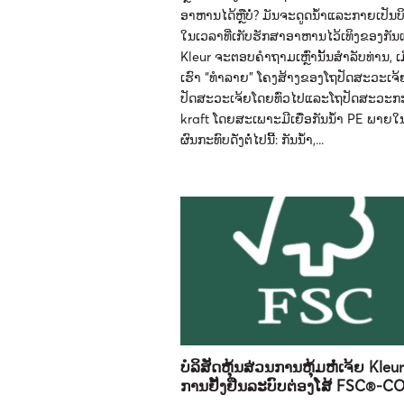
ອາຫານໄດ້ຫຼືບໍ່? ມັນຈະດູດນ້ໍາແລະກາຍເປັນບ
ໃນເວລາທີ່ເກັບຮັກສາອາຫານໄວ້ເທິງຂອງກັນ
Kleur ຈະຕອບຄໍາຖາມເຫຼົ່ານັ້ນສໍາລັບທ່ານ, ເ
ເຮົາ “ທໍາລາຍ” ໂຄງສ້າງຂອງໂຖປັດສະວະເຈ້ຍ
ປັດສະວະເຈ້ຍໂດຍທົ່ວໄປແລະໂຖປັດສະວະ
kraft ໂດຍສະເພາະມີເຍື່ອກັນນ້ໍາ PE ພາຍໃນ, 
ຜົນກະທົບດັ່ງຕໍ່ໄປນີ້: ກັນນ້ໍາ,...
ບໍລິສັດຫຸ້ນສ່ວນການຫຸ້ມຫໍ່ເຈ້ຍ Kleur
ການຢັ້ງຢືນລະບົບຕ່ອງໂສ້ FSC®-C