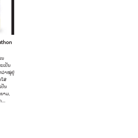
athon
ນ​
ນະ​ເປັນ​
​ໝູ່​ຢູ່​
ໃສ່​
ປັນ​
ດນາມ, ​
...