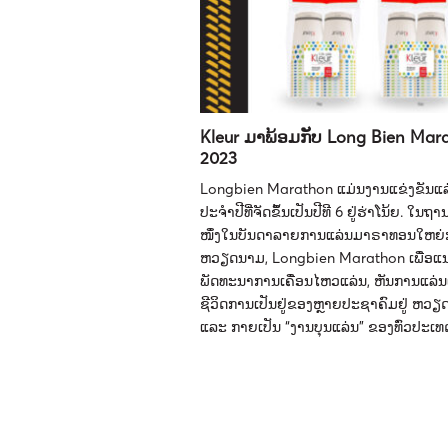
Kleur ມາພ້ອມກັບ Long Bien Mar
2023
Longbien Marathon ​ແມ່ນ​ງານ​ແຂ່ງຂັນ​ແລ່
ປະຈຳ​ປີ​ທີ່​ຈັດ​ຂຶ້ນ​ເປັນ​ປີ​ທີ 6 ຢູ່​ຮ່າ​ໂນ້ຍ. ​ໃນ​ຖາ
ໜຶ່ງ​ໃນ​ບັນດາ​ລາຍການ​ແລ່ນ​ມາຣາທອນ​ໃຫຍ່​ກວ່າ
ຫວຽດນາມ, Longbien Marathon ​ເພື່ອ​ແນ​
ພັດທະນາ​ການ​ເຄື່ອນ​ໄຫວ​ແລ່ນ, ຫັນ​ການ​ແລ່ນ​ເ
ຊີວິດ​ການ​ເປັນ​ຢູ່​ຂອງ​ຫຼາຍ​ປະຊາ​ຄົມ​ຢູ່ ຫວຽ
ແລະ ກາຍ​ເປັນ “ງານ​ບຸນ​ແລ່ນ” ຂອງ​ທົ່ວ​ປະ​ເທດ.