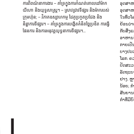
ការពិពណ៌នាការងារ – គាំទ្រក្នុងការកំណត់គោលដៅម៉ាក
ອຸດສາຫ
យីហោ និងយុទ្ធសាស្ត្រ។ – ស្រាវជ្រាវទីផ្សារ និងម៉ាករបស់
ອຸດສາຫ
ក្រុមហ៊ុន; – វិភាគឧស្សាហកម្ម ដៃគូប្រកួតប្រជែង និង
ໃນທົ່ວ
និន្នាការទីផ្សារ។ – គាំទ្រក្នុងការបង្កើតគំនិតច្នៃប្រឌិត ការធ្វើ
ຍ້ອນວ່
ផែនការ និងការអនុវត្តយុទ្ធនាការទីផ្សារ។...
ກັບສິ່ງ
ອາຫານໄ
ກາຍເປັນມ
ບາງ​ປະ​ເ
ໂລກ. ຄ
ປັດສະວະ
ລັດຖະບ
ຢາງ. ຫ
ນ້ອຍ, ກ
ສັນຍານທ
ກໍາທີ່ມີ