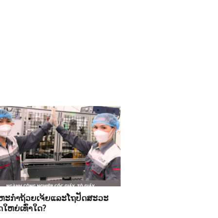
ຫະກໍາຖ້ວຍເຈ້ຍແລະໂຖປັດສະວະ
ໃຫຍ່ເທົ່າໃດ?