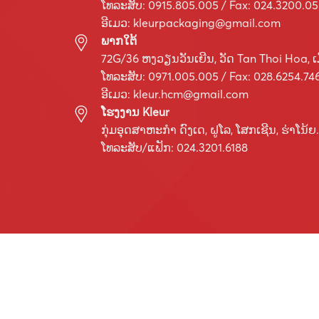
ໂທລະສັບ: 0915.805.005 / Fax: 024.3200.0
ອີເມວ:
kleurpackaging@gmail.com
ພາກໃຕ້
72G/36 ຫງວຽນວັນເຍີນ, ວັດ Tan Thoi Hoa, ເມ
ໂທລະສັບ: 0971.005.005 / Fax: 028.6254.74
ອີເມວ:
kleur.hcm@gmail.com
ໂຮງງານ Kleur
ກຸ່ມ​ອຸດ​ສາ​ຫະ​ກຳ ດົງ​ເດ, ຝູ​ໂລ, ໂສກ​ເຊີນ, ຮ່າ​ໂນ້ຍ.
ໂທລະສັບ/ແຟັກ: 024.3201.6188