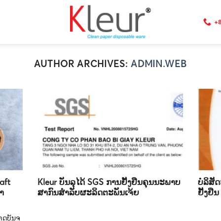
+8
AUTHOR ARCHIVES:
ADMIN.WEB
aft
Kleur ບັນລຸໄດ້ SGS ການຢັ້ງຢືນຄຸນນະພາບ
ບໍລິສັ
າ
ສາກົນສໍາລັບຜະລິດຕະພັນເຈ້ຍ
ຢັ້ງຢື
ດບັນຈຸ