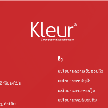
ລິ້ງ
ນະໂຍບາຍຄວາມເປັນສ່ວນຕົວ
ນະໂຍບາຍການສົ່ງຄືນ
ງທຶນຮ່າໂນ້ຍ
ນະໂຍບາຍການຈ່າຍເງິນ
ນະໂຍບາຍການຮັບປະກັນ
ງ, ຮ່າ​ໂນ້ຍ.