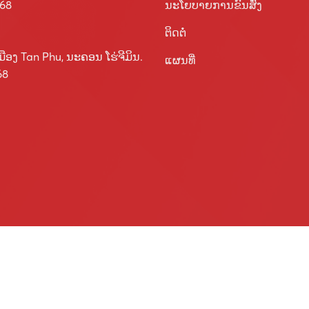
ນະໂຍບາຍການຂົນສົ່ງ
568
ຕິດຕໍ່
ືອງ Tan Phu, ນະຄອນ ໂຮ່ຈີມິນ.
ແຜນທີ່
68