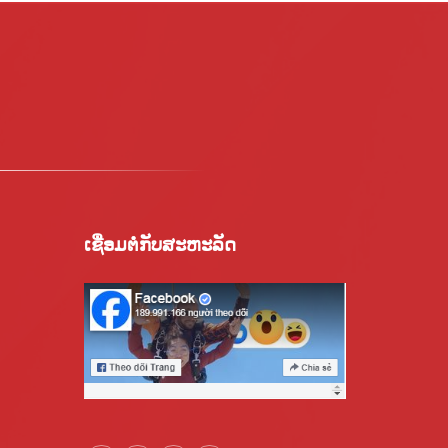
ເຊື່ອມ​ຕໍ່​ກັບ​ສະ​ຫະ​ລັດ​