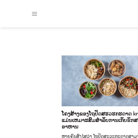
Skip
to
content
ໂຄງສ້າງຂອງໂຖປັດສະວະກະດາດ kr
ແມ່ນເຫມາະສົມສໍາລັບການເກັບຮັກສ
ອາຫານ
ຫຼາຍຄົນສົງໄສວ່າ ໂຖປັດສະວະກະດາດສາມາ