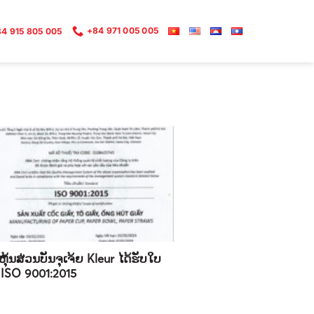
+84 971 005 005
4 915 805 005
ດຫຸ້ນສ່ວນບັນຈຸເຈ້ຍ Kleur ໄດ້ຮັບໃບ
ນ ISO 9001:2015