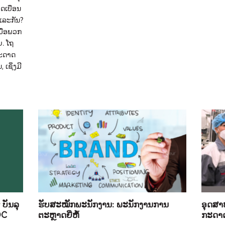
ິດເບືອນ
ແລະກັນ?
ມື່ອພວກ
. ໂຖ
ກະດາດ
ເຊິ່ງມີ
 ບັນລຸ
ຮັບສະໝັກພະນັກງານ: ພະນັກງານການ
ອຸດສາ
OC
ຕະຫຼາດຍີ່ຫໍ້
ກະດາດ