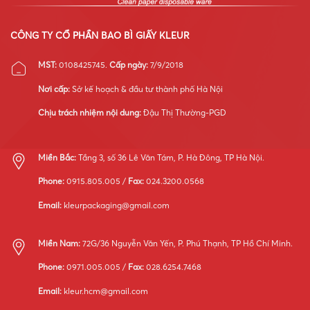
tối
ưu
vận
CÔNG TY CỔ PHẦN BAO BÌ GIẤY KLEUR
hành
hệ
MST:
0108425745.
Cấp ngày:
7/9/2018
thống
máy
Nơi cấp:
Sở kế hoạch & đầu tư thành phố Hà Nội
móc
Chịu trách nhiệm nội dung:
Đậu Thị Thường-PGD
Miền Bắc:
Tầng 3, số 36 Lê Văn Tám, P. Hà Đông, TP Hà Nội.
Phone:
0915.805.005 /
Fax:
024.3200.0568
Email:
kleurpackaging@gmail.com
Miền Nam:
72G/36 Nguyễn Văn Yến, P. Phú Thạnh, TP Hồ Chí Minh.
Phone:
0971.005.005 /
Fax:
028.6254.7468
Email:
kleur.hcm@gmail.com