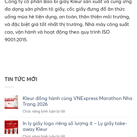
Công ty cổ phần Bao bì giấy Kleur sản xuất và cung ứng
đa dạng sản phẩm tô giấy, cốc giấy đựng đồ ăn thức
uống mùa hè tiện dụng, an toàn, thân thiện môi trường,
và đặc biệt giá tốt nhất thị trường. Nhà máy công suất
cao, vận hành và hoạt động theo quy trình ISO
9001:2015.
TIN TỨC MỚI
Kleur đồng hành cùng VNExpress Marathon Nha
Trang 2026
ở
Chức năng bình luận bị tắt
Kleur
đồng
In ly giấy logo riêng số lượng ít – Ly giấy take-
hành
away Kleur
cùng
ở
Chức năng bình luận bị tắt
VNExpress