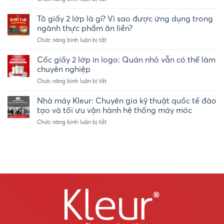
In
Marathon
ly
Tô giấy 2 lớp là gì? Vì sao được ứng dụng trong
Nha
giấy
Trang
ngành thực phẩm ăn liền?
logo
2026
ở
Chức năng bình luận bị tắt
riêng
Tô
số
giấy
Cốc giấy 2 lớp in logo: Quán nhỏ vẫn có thể làm
lượng
2
ít
chuyên nghiệp
lớp
–
ở
Chức năng bình luận bị tắt
là
Ly
Cốc
gì?
giấy
giấy
Nhà máy Kleur: Chuyên gia kỹ thuật quốc tế đào
Vì
take-
2
sao
tạo và tối ưu vận hành hệ thống máy móc
away
lớp
được
Kleur
ở
Chức năng bình luận bị tắt
in
ứng
Nhà
logo:
dụng
máy
Quán
trong
Kleur:
nhỏ
ngành
Chuyên
vẫn
thực
gia
có
phẩm
kỹ
thể
ăn
thuật
làm
liền?
quốc
chuyên
tế
nghiệp
đào
tạo
và