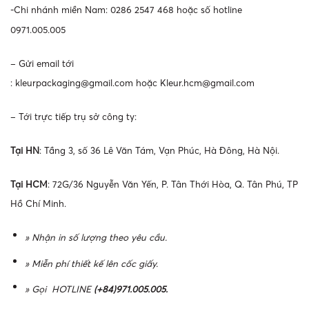
-Chi nhánh miền Nam: 0286 2547 468 hoặc số hotline
0971.005.005
– Gửi email tới
:
kleurpackaging@gmail.com
hoặc
Kleur.hcm@gmail.com
– Tới trực tiếp trụ sở công ty:
Tại HN
: Tầng 3, số 36 Lê Văn Tám, Vạn Phúc, Hà Đông, Hà Nội.
Tại HCM
: 72G/36 Nguyễn Văn Yến, P. Tân Thới Hòa, Q. Tân Phú, TP
Hồ Chí Minh.
» Nhận in số lượng theo yêu cầu.
» Miễn phí thiết kế lên cốc giấy.
» Gọi HOTLINE
(+84)971.005.005.