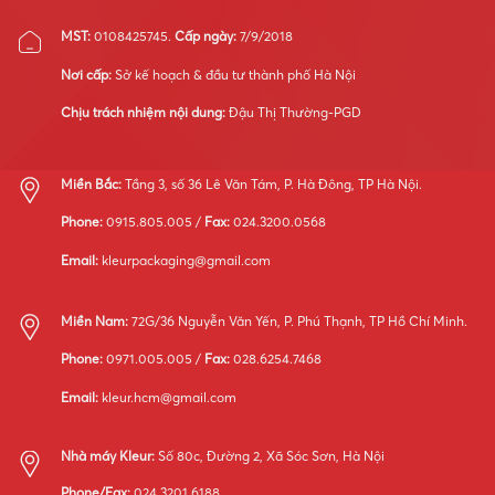
MST:
0108425745.
Cấp ngày:
7/9/2018
Nơi cấp:
Sở kế hoạch & đầu tư thành phố Hà Nội
Chịu trách nhiệm nội dung:
Đậu Thị Thường-PGD
Miền Bắc:
Tầng 3, số 36 Lê Văn Tám, P. Hà Đông, TP Hà Nội.
Phone:
0915.805.005 /
Fax:
024.3200.0568
Email:
kleurpackaging@gmail.com
Miền Nam:
72G/36 Nguyễn Văn Yến, P. Phú Thạnh, TP Hồ Chí Minh.
Phone:
0971.005.005 /
Fax:
028.6254.7468
Email:
kleur.hcm@gmail.com
Nhà máy Kleur:
Số 80c, Đường 2, Xã Sóc Sơn, Hà Nội
Phone/Fax:
024.3201.6188