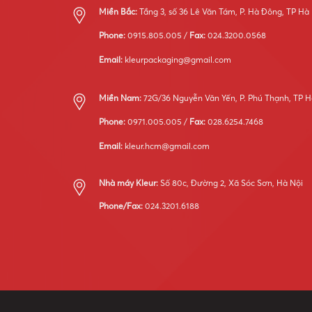
Miền Bắc:
Tầng 3, số 36 Lê Văn Tám, P. Hà Đông, TP Hà
Phone:
0915.805.005 /
Fax:
024.3200.0568
Email:
kleurpackaging@gmail.com
Miền Nam:
72G/36 Nguyễn Văn Yến, P. Phú Thạnh, TP H
Phone:
0971.005.005 /
Fax:
028.6254.7468
Email:
kleur.hcm@gmail.com
Nhà máy Kleur:
Số 80c, Đường 2, Xã Sóc Sơn, Hà Nội
Phone/Fax:
024.3201.6188