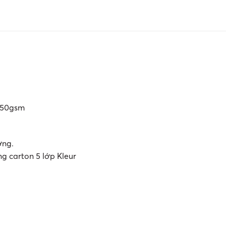
 250gsm
ờng.
ng carton 5 lớp Kleur