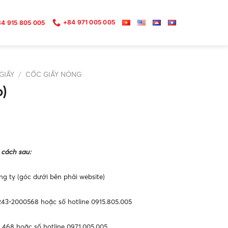
+84 971 005 005
4 915 805 005
GIẤY
/
CỐC GIẤY NÓNG
p)
 cách sau:
ng ty (góc dưới bên phải website)
0243-2000568 hoặc số hotline 0915.805.005
468 hoặc số hotline 0971.005.005