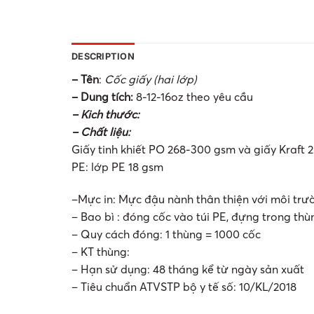
DESCRIPTION
– Tên
:
Cốc giấy (hai lớp)
– Dung tích:
8-12-16oz theo yêu cầu
– Kich
thước
:
– Chất liệu:
Giấy tinh khiết PO 268-300 gsm và giấy Kraft
PE: lớp PE 18 gsm
–Mực in: Mực đậu nành thân thiện với môi trư
– Bao bì : đóng cốc vào túi PE, đựng trong thù
– Quy cách đóng: 1 thùng = 1000 cốc
– KT thùng:
– Hạn sử dụng: 48 tháng kể từ ngày sản xuất
– Tiêu chuẩn ATVSTP bộ y tế số: 10/KL/2018