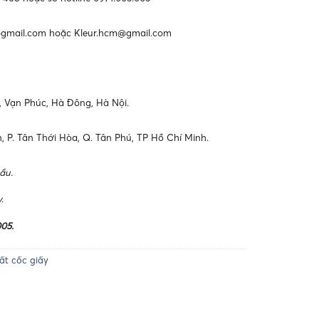
@gmail.com
hoặc
Kleur.hcm@gmail.com
m, Vạn Phúc, Hà Đông, Hà Nội.
, P. Tân Thới Hòa, Q. Tân Phú, TP Hồ Chí Minh.
ầu.
.
05.
ất cốc giấy