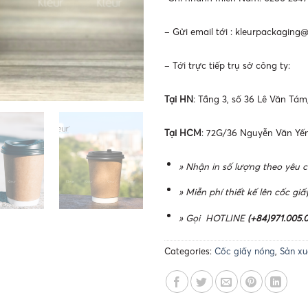
– Gửi email tới :
kleurpackaging
– Tới trực tiếp trụ sở công ty:
Tại HN
: Tầng 3, số 36 Lê Văn Tá
Tại HCM
: 72G/36 Nguyễn Văn Yến
» Nhận in số lượng theo yêu c
» Miễn phí thiết kế lên cốc giấy
» Gọi HOTLINE
(+84)971.005.0
Categories:
Cốc giấy nóng
,
Sản xu