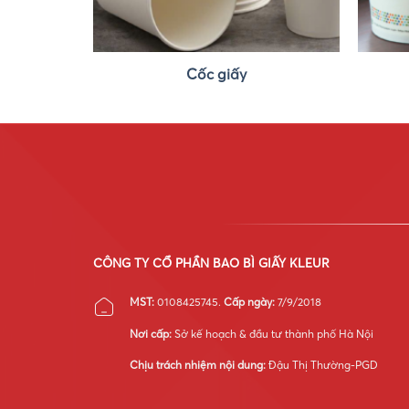
)
Cốc giấy
CÔNG TY CỔ PHẦN BAO BÌ GIẤY KLEUR
MST:
0108425745.
Cấp ngày:
7/9/2018
Nơi cấp:
Sở kế hoạch & đầu tư thành phố Hà Nội
Chịu trách nhiệm nội dung:
Đậu Thị Thường-PGD