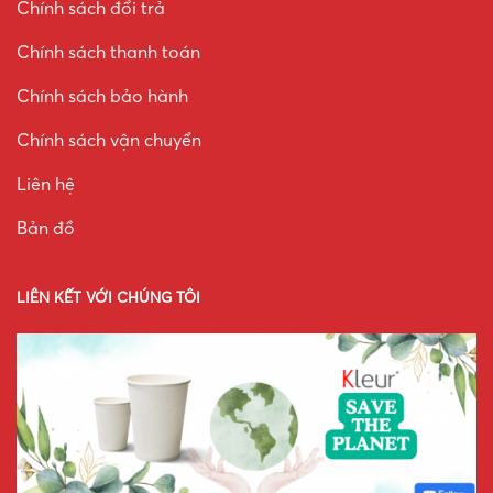
Chính sách đổi trả
Chính sách thanh toán
Chính sách bảo hành
Chính sách vận chuyển
Liên hệ
Bản đồ
LIÊN KẾT VỚI CHÚNG TÔI