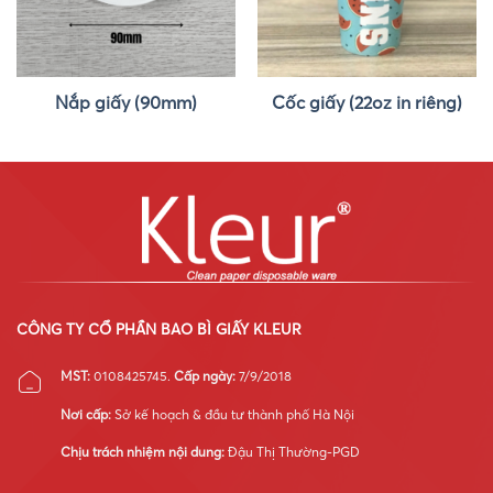
Nắp giấy (90mm)
Cốc giấy (22oz in riêng)
CÔNG TY CỔ PHẦN BAO BÌ GIẤY KLEUR
MST:
0108425745.
Cấp ngày:
7/9/2018
Nơi cấp:
Sở kế hoạch & đầu tư thành phố Hà Nội
Chịu trách nhiệm nội dung:
Đậu Thị Thường-PGD