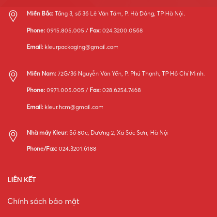
Miền Bắc:
Tầng 3, số 36 Lê Văn Tám, P. Hà Đông, TP Hà Nội.
Phone:
0915.805.005 /
Fax:
024.3200.0568
Email:
kleurpackaging@gmail.com
Miền Nam:
72G/36 Nguyễn Văn Yến, P. Phú Thạnh, TP Hồ Chí Minh.
Phone:
0971.005.005 /
Fax:
028.6254.7468
Email:
kleur.hcm@gmail.com
Nhà máy Kleur:
Số 80c, Đường 2, Xã Sóc Sơn, Hà Nội
Phone/Fax:
024.3201.6188
LIÊN KẾT
Chính sách bảo mật