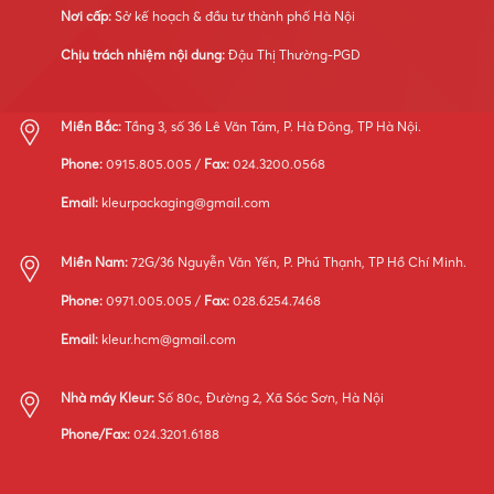
Nơi cấp:
Sở kế hoạch & đầu tư thành phố Hà Nội
Chịu trách nhiệm nội dung:
Đậu Thị Thường-PGD
Miền Bắc:
Tầng 3, số 36 Lê Văn Tám, P. Hà Đông, TP Hà Nội.
Phone:
0915.805.005 /
Fax:
024.3200.0568
Email:
kleurpackaging@gmail.com
Miền Nam:
72G/36 Nguyễn Văn Yến, P. Phú Thạnh, TP Hồ Chí Minh.
Phone:
0971.005.005 /
Fax:
028.6254.7468
Email:
kleur.hcm@gmail.com
Nhà máy Kleur:
Số 80c, Đường 2, Xã Sóc Sơn, Hà Nội
Phone/Fax:
024.3201.6188