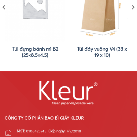
Túi đựng bánh mì B2
Túi đáy vuông V4 (33 x
(25×8.5×4.5)
19 x 10)
CÔNG TY CỔ PHẦN BAO BÌ GIẤY KLEUR
MST:
0108425745.
Cấp ngày:
7/9/2018