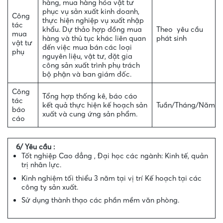
hàng, mua hàng hóa vật tư
phục vụ sản xuất kinh doanh,
Công
thực hiện nghiệp vụ xuất nhập
tác
khẩu. Dự thảo hợp đồng mua
Theo yêu cầu
mua
hàng và thủ tục khác liên quan
phát sinh
vật tư
đến việc mua bán các loại
phụ
nguyên liệu, vật tư, đặt gia
công sản xuất trình phụ trách
bộ phận và ban giám đốc.
Công
Tổng hợp thống kê, báo cáo
tác
kết quả thực hiện kế hoạch sản
Tuần/Tháng/Năm
báo
xuất và cung ứng sản phẩm.
cáo
6/ Yêu cầu :
Tốt nghiệp Cao đẳng , Đại học các ngành: Kinh tế, quản
trị nhân lực.
Kinh nghiệm tối thiểu 3 năm tại vị trí Kế hoạch tại các
công ty sản xuất.
Sử dụng thành thạo các phần mềm văn phòng.