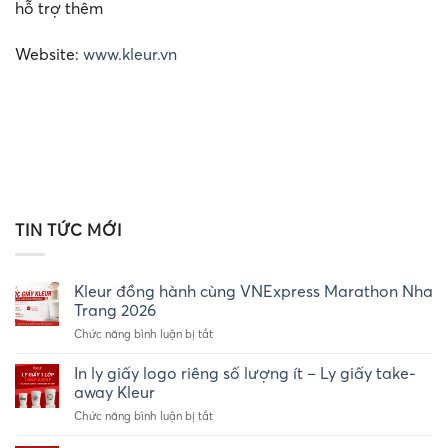
hỗ trợ thêm
Website:
www.kleur.vn
TIN TỨC MỚI
Kleur đồng hành cùng VNExpress Marathon Nha
Trang 2026
ở
Chức năng bình luận bị tắt
Kleur
đồng
In ly giấy logo riêng số lượng ít – Ly giấy take-
hành
away Kleur
cùng
ở
Chức năng bình luận bị tắt
VNExpress
In
Marathon