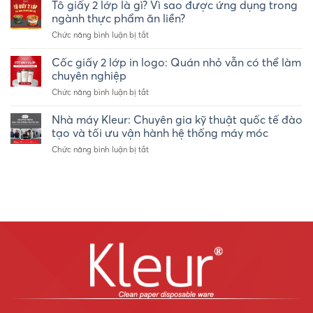
ly
Tô giấy 2 lớp là gì? Vì sao được ứng dụng trong
Nha
giấy
Trang
ngành thực phẩm ăn liền?
logo
2026
ở
Chức năng bình luận bị tắt
riêng
Tô
số
giấy
Cốc giấy 2 lớp in logo: Quán nhỏ vẫn có thể làm
lượng
2
ít
chuyên nghiệp
lớp
–
ở
Chức năng bình luận bị tắt
là
Ly
Cốc
gì?
giấy
giấy
Nhà máy Kleur: Chuyên gia kỹ thuật quốc tế đào
Vì
take-
2
sao
tạo và tối ưu vận hành hệ thống máy móc
away
lớp
được
Kleur
ở
Chức năng bình luận bị tắt
in
ứng
Nhà
logo:
dụng
máy
Quán
trong
Kleur:
nhỏ
ngành
Chuyên
vẫn
thực
gia
có
phẩm
kỹ
thể
ăn
thuật
làm
liền?
quốc
chuyên
tế
nghiệp
đào
tạo
và
tối