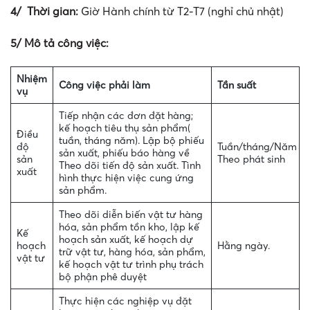
4/ Thời gian:
Giờ Hành chính từ T2-T7 (nghỉ chủ nhật)
5/ Mô tả công việc:
Nhiệm
Công việc phải làm
Tần suất
vụ
Tiếp nhận các đơn đặt hàng;
kế hoạch tiêu thụ sản phẩm(
Điều
tuần, tháng năm). Lập bộ phiếu
độ
Tuần/tháng/Năm
sản xuất, phiếu báo hàng về
sản
Theo phát sinh
Theo dõi tiến độ sản xuất. Tình
xuất
hình thực hiện việc cung ứng
sản phẩm.
Theo dõi diễn biến vật tư hàng
hóa, sản phẩm tồn kho, lập kế
Kế
hoạch sản xuất, kế hoạch dự
hoạch
Hằng ngày.
trữ vật tư, hàng hóa, sản phẩm,
vật tư
kế hoạch vật tư trình phụ trách
bộ phận phê duyệt
Thực hiện các nghiệp vụ đặt