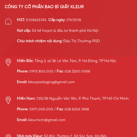
ưu
vận
CÔNG TY CỔ PHẦN BAO BÌ GIẤY KLEUR
hành
hệ
MST:
0108425745.
Cấp ngày:
7/9/2018
thống
máy
Nơi cấp:
Sở kế hoạch & đầu tư thành phố Hà Nội
móc
Chịu trách nhiệm nội dung:
Đậu Thị Thường-PGD
Miền Bắc:
Tầng 3, số 36 Lê Văn Tám, P. Hà Đông, TP Hà Nội.
Phone:
0915.805.005 /
Fax:
024.3200.0568
Email:
kleurpackaging@gmail.com
Miền Nam:
72G/36 Nguyễn Văn Yến, P. Phú Thạnh, TP Hồ Chí Minh.
Phone:
0971.005.005 /
Fax:
028.6254.7468
Email:
kleur.hcm@gmail.com
Nhà máy Kleur:
Số 80c, Đường 2, Xã Sóc Sơn, Hà Nội