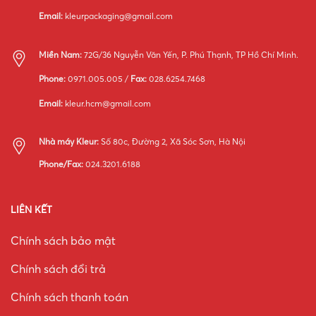
Email:
kleurpackaging@gmail.com
Miền Nam:
72G/36 Nguyễn Văn Yến, P. Phú Thạnh, TP Hồ Chí Minh.
Phone:
0971.005.005 /
Fax:
028.6254.7468
Email:
kleur.hcm@gmail.com
Nhà máy Kleur:
Số 80c, Đường 2, Xã Sóc Sơn, Hà Nội
Phone/Fax:
024.3201.6188
LIÊN KẾT
Chính sách bảo mật
Chính sách đổi trả
Chính sách thanh toán