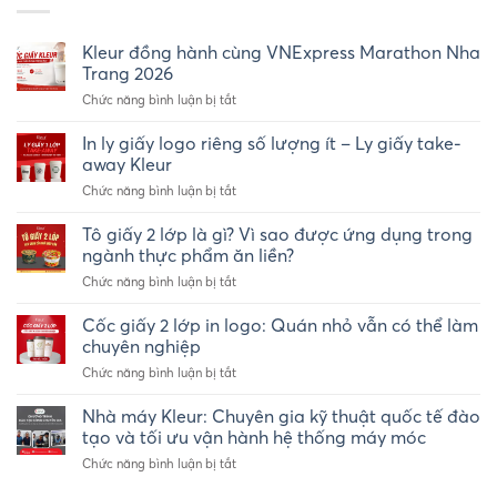
Kleur đồng hành cùng VNExpress Marathon Nha
Trang 2026
ở
Chức năng bình luận bị tắt
Kleur
đồng
In ly giấy logo riêng số lượng ít – Ly giấy take-
hành
away Kleur
cùng
ở
Chức năng bình luận bị tắt
VNExpress
In
Marathon
ly
Tô giấy 2 lớp là gì? Vì sao được ứng dụng trong
Nha
giấy
Trang
ngành thực phẩm ăn liền?
logo
2026
ở
Chức năng bình luận bị tắt
riêng
Tô
số
giấy
Cốc giấy 2 lớp in logo: Quán nhỏ vẫn có thể làm
lượng
2
ít
chuyên nghiệp
lớp
–
ở
Chức năng bình luận bị tắt
là
Ly
Cốc
gì?
giấy
giấy
Nhà máy Kleur: Chuyên gia kỹ thuật quốc tế đào
Vì
take-
2
sao
tạo và tối ưu vận hành hệ thống máy móc
away
lớp
được
Kleur
ở
Chức năng bình luận bị tắt
in
ứng
Nhà
logo:
dụng