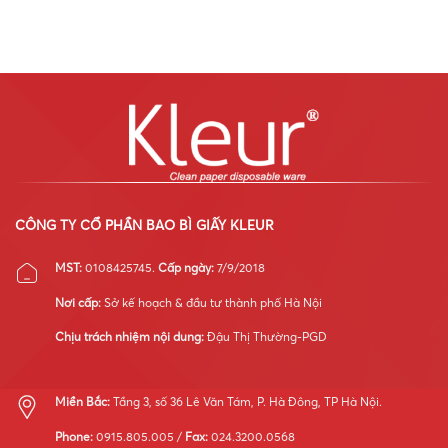
máy
Quán
trong
Kleur:
nhỏ
ngành
Chuyên
vẫn
thực
gia
có
phẩm
kỹ
thể
ăn
thuật
làm
liền?
quốc
chuyên
tế
nghiệp
đào
tạo
và
tối
ưu
vận
CÔNG TY CỔ PHẦN BAO BÌ GIẤY KLEUR
hành
hệ
MST:
0108425745.
Cấp ngày:
7/9/2018
thống
máy
Nơi cấp:
Sở kế hoạch & đầu tư thành phố Hà Nội
móc
Chịu trách nhiệm nội dung:
Đậu Thị Thường-PGD
Miền Bắc:
Tầng 3, số 36 Lê Văn Tám, P. Hà Đông, TP Hà Nội.
Phone:
0915.805.005 /
Fax:
024.3200.0568