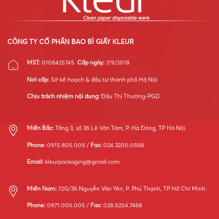
CÔNG TY CỔ PHẦN BAO BÌ GIẤY KLEUR
MST:
0108425745.
Cấp ngày:
7/9/2018
Nơi cấp:
Sở kế hoạch & đầu tư thành phố Hà Nội
Chịu trách nhiệm nội dung:
Đậu Thị Thường-PGD
Miền Bắc:
Tầng 3, số 36 Lê Văn Tám, P. Hà Đông, TP Hà Nội.
Phone:
0915.805.005 /
Fax:
024.3200.0568
Email:
kleurpackaging@gmail.com
Miền Nam:
72G/36 Nguyễn Văn Yến, P. Phú Thạnh, TP Hồ Chí Minh.
Phone:
0971.005.005 /
Fax:
028.6254.7468